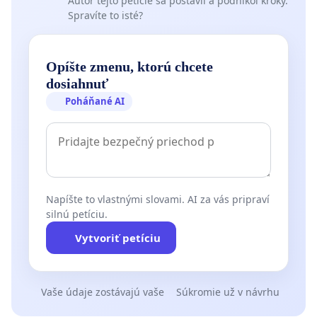
Autor tejto petície sa postavil a podnikol kroky.
Spravíte to isté?
Opíšte zmenu, ktorú chcete
dosiahnuť
Poháňané AI
Napíšte to vlastnými slovami. AI za vás pripraví
silnú petíciu.
Vytvoriť petíciu
Vaše údaje zostávajú vaše
Súkromie už v návrhu