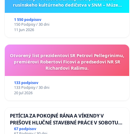
rusínskeho kultúrneho dedičstva v SNM – Múzeu
ukrajinskej kultúry vo Svidníku
1 550 podpisov
150 Podpisy / 30 dni
11 Jun 2026
Otvorený list prezidentovi SR Petrovi Pellegrinimu,
premiérovi Robertovi Ficovi a predsedovi NR SR
Richardovi Rašimu.
133 podpisov
133 Podpisy / 30 dni
20 Jul 2026
PETÍCIA ZA POKOJNÉ RÁNA A VÍKENDY V
PREŠOVE HLUČNÉ STAVEBNÉ PRÁCE V SOBOTU
LEN OD 9.00 DO 13.00 HOD., CEZ PRACOVNÝ
67 podpisov
67 Podpisy / 30 dni