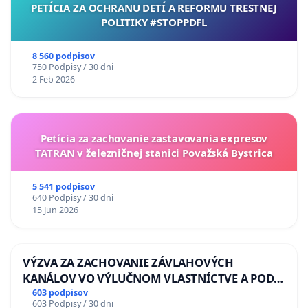
PETÍCIA ZA OCHRANU DETÍ A REFORMU TRESTNEJ
POLITIKY #STOPPDFL
8 560 podpisov
750 Podpisy / 30 dni
2 Feb 2026
Petícia za zachovanie zastavovania expresov
TATRAN v železničnej stanici Považská Bystrica
5 541 podpisov
640 Podpisy / 30 dni
15 Jun 2026
VÝZVA ZA ZACHOVANIE ZÁVLAHOVÝCH
KANÁLOV VO VÝLUČNOM VLASTNÍCTVE A POD
KONTROLOU SLOVENSKEJ REPUBLIKY & žiadosť
603 podpisov
603 Podpisy / 30 dni