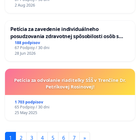
TÝŽDEŇ CIEĽ 8.00 – 18.00 HOD. A PRAVIDELNÁ
2 Aug 2026
KONTROLA STAVBY C-AREA NA
ĎUMBIERSKEJ/MAGU
Petícia za zavedenie individuálneho
posudzovania zdravotnej spôsobilosti osôb s
diabetom 1. a 2. typu pri prijímaní do
188 podpisov
67 Podpisy / 30 dni
Policajného zboru SR
28 Jun 2026
Petícia za odvolanie riaditeľky SŠŠ v Trenčíne Dr.
Petríkovej Rosinovej!
1 703 podpisov
65 Podpisy / 30 dni
25 May 2025
1
2
3
4
5
6
7
»