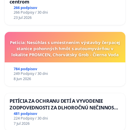
centrom
266 podpisov
266 Podpisy / 30 dni
23 Jul 2026
Petícia: Nesúhlas s umiestnením výstavby čerpacej
stanice pohonných hmôt s autoumyvárňou v
lokalite PROMCEN, Chorvátsky Grob - Čierna Voda
784 podpisov
249 Podpisy / 30 dni
8 Jun 2026
PETÍCIA ZA OCHRANU DETÍ A VYVODENIE
ZODPOVEDNOSTI ZA DLHOROČNÚ NEČINNOSŤ
A ZLYHANIE ŠTÁTU
481 podpisov
224 Podpisy / 30 dni
7 Jul 2026