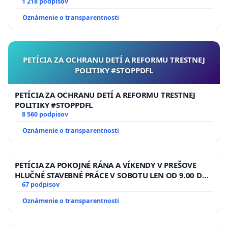
1 218 podpisov
Oznámenie o transparentnosti
PETÍCIA ZA OCHRANU DETÍ A REFORMU TRESTNEJ
POLITIKY #STOPPDFL
PETÍCIA ZA OCHRANU DETÍ A REFORMU TRESTNEJ
POLITIKY #STOPPDFL
8 560 podpisov
Oznámenie o transparentnosti
PETÍCIA ZA POKOJNÉ RÁNA A VÍKENDY V PREŠOVE
HLUČNÉ STAVEBNÉ PRÁCE V SOBOTU LEN OD 9.00 DO
13.00 HOD., CEZ PRACOVNÝ TÝŽDEŇ CIEĽ 8.00 – 18.00
67 podpisov
HOD. A PRAVIDELNÁ KONTROLA STAVBY C-AREA NA
Oznámenie o transparentnosti
ĎUMBIERSKEJ/MAGU