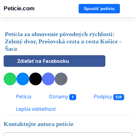
Peticie.com
Spustiť petíciu
​Petícia za obnovenie pôvodných rýchlostí:
Zelený dvor, Prešovská cesta a cesta Košice -
Šaca
Zdieľať na Facebooku
Petícia
Oznamy
Podpisy
1
539
Lepšia viditeľnosť
Kontaktujte autora petície