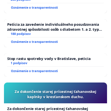
Oznámenie o transparentnosti
Petícia za zavedenie individuálneho posudzovania
zdravotnej spôsobilosti osôb s diabetom 1. a 2. typu
pri prijímaní do Policajného zboru SR
188 podpisov
Oznámenie o transparentnosti
Stop rastu spotreby vody v Bratislave, peticia
1 podpisov
Oznámenie o transparentnosti
Za dokončenie starej prícestnej ťahanovskej
kaplnky v kresťanskom duchu.
Za dokončenie starej prícestnej ťahanovskej