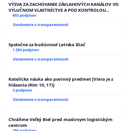
VÝZVA ZA ZACHOVANIE ZÁVLAHOVÝCH KANÁLOV VO
VÝLUČNOM VLASTNÍCTVE A POD KONTROLOU
SLOVENSKEJ REPUBLIKY & žiadosť na riešenie
603 podpisov
zanedbaného stavu závlahových a odvodňovacích
Oznámenie o transparentnosti
kanálov na Slovensku
Spoločne za budúcnosť Letiska Sliač
1 284 podpisov
Oznámenie o transparentnosti
Katolícka náuka ako povinný predmet [Viera je z
hlásania (Rim 10, 17)]
3 podpisov
Oznámenie o transparentnosti
Chráňme Veľký Biel pred masívnym logistickým
centrom
266 podpisov