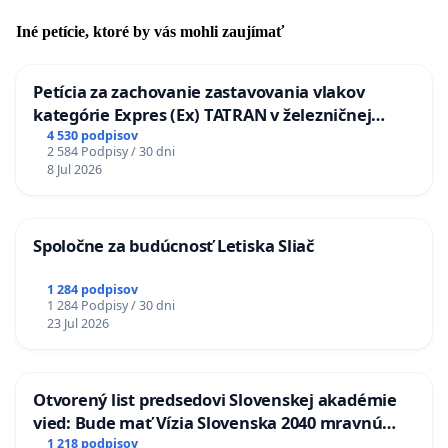
Iné petície, ktoré by vás mohli zaujímať
Petícia za zachovanie zastavovania vlakov
kategórie Expres (Ex) TATRAN v železničnej
stanici Púchov
4 530 podpisov
2 584 Podpisy / 30 dni
8 Jul 2026
Spoločne za budúcnosť Letiska Sliač
1 284 podpisov
1 284 Podpisy / 30 dni
23 Jul 2026
Otvorený list predsedovi Slovenskej akadémie
vied: Bude mať Vízia Slovenska 2040 mravnú
chrbticu?
1 218 podpisov