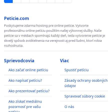
Peticie.com
Poskytujeme zdarma hosting pre online petície. Vytvorte
profesionálnu online petíciu použítím našej výkonnej služby. Naše
petície sa v médiach spomínajú každý deň, teda vytvorenie petície je
skvelý spôsob zviditelnenia na verejnosti aj pred ľudmi, ktorí robia
rozhodnutia.
Sprievodcovia
Viac
Ako začať online petíciu
Spustiť petíciu
Ako napísať petíciu?
Zásady ochrany osobných
údajov
Ako prezentovať petíciu?
Spravovať súbory cookie
Ako získať mediálnu
pozornosť pre vašu
O nás
petíciu