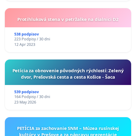
Protihluková stena v petržalke na dialnici D2
538 podpisov
223 Podpisy / 30 dni
12 Apr 2023
​Petícia za obnovenie pôvodných rýchlostí: Zelený
dvor, Prešovská cesta a cesta Košice - Šaca
539 podpisov
164 Podpisy / 30 dni
23 May 2026
PETÍCIA za zachovanie SNM – Múzea rusínskej
kultúry v Prešove a za nápravu prezentácie