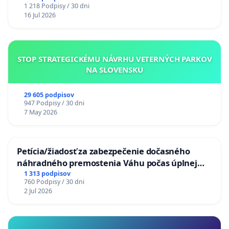
1 218 Podpisy / 30 dni
16 Jul 2026
STOP STRATEGICKÉMU NÁVRHU VETERNÝCH PARKOV
NA SLOVENSKU
29 605 podpisov
947 Podpisy / 30 dni
7 May 2026
Petícia/žiadosť za zabezpečenie dočasného
náhradného premostenia Váhu počas úplnej
uzávery Vážskeho mosta v Komárne
1 313 podpisov
760 Podpisy / 30 dni
2 Jul 2026