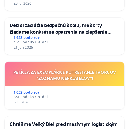
na riešenie zanedbaného stavu závlahových a
23 Jul 2026
odvodňovacích kanálov na Slovensku
Deti si zaslúžia bezpečnú školu, nie škrty -
žiadame konkrétne opatrenia na zlepšenie
situácie v školstve
1 923 podpisov
454 Podpisy / 30 dni
21 Jun 2026
PETÍCIA ZA EXEMPLÁRNE POTRESTANIE TVORCOV
"ZOZNAMU NEPRIATEĽOV"!
1 052 podpisov
361 Podpisy / 30 dni
5 Jul 2026
Chráňme Veľký Biel pred masívnym logistickým