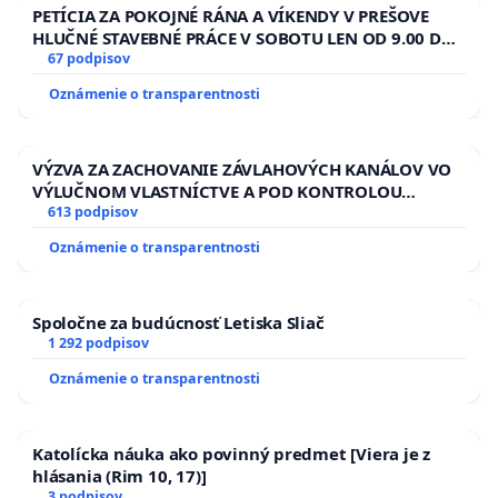
PETÍCIA ZA POKOJNÉ RÁNA A VÍKENDY V PREŠOVE
HLUČNÉ STAVEBNÉ PRÁCE V SOBOTU LEN OD 9.00 DO
13.00 HOD., CEZ PRACOVNÝ TÝŽDEŇ CIEĽ 8.00 – 18.00
67 podpisov
HOD. A PRAVIDELNÁ KONTROLA STAVBY C-AREA NA
Oznámenie o transparentnosti
ĎUMBIERSKEJ/MAGU
VÝZVA ZA ZACHOVANIE ZÁVLAHOVÝCH KANÁLOV VO
VÝLUČNOM VLASTNÍCTVE A POD KONTROLOU
SLOVENSKEJ REPUBLIKY & žiadosť na riešenie
613 podpisov
zanedbaného stavu závlahových a odvodňovacích
Oznámenie o transparentnosti
kanálov na Slovensku
Spoločne za budúcnosť Letiska Sliač
1 292 podpisov
Oznámenie o transparentnosti
Katolícka náuka ako povinný predmet [Viera je z
hlásania (Rim 10, 17)]
3 podpisov