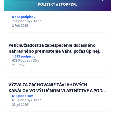
POLITIKY #STOPPDFL
8 572 podpisov
751 Podpisy / 30 dni
2 Feb 2026
Petícia/žiadosť za zabezpečenie dočasného
náhradného premostenia Váhu počas úplnej
uzávery Vážskeho mosta v Komárne
1 313 podpisov
678 Podpisy / 30 dni
2 Jul 2026
VÝZVA ZA ZACHOVANIE ZÁVLAHOVÝCH
KANÁLOV VO VÝLUČNOM VLASTNÍCTVE A POD
KONTROLOU SLOVENSKEJ REPUBLIKY & žiadosť
613 podpisov
613 Podpisy / 30 dni
na riešenie zanedbaného stavu závlahových a
23 Jul 2026
odvodňovacích kanálov na Slovensku