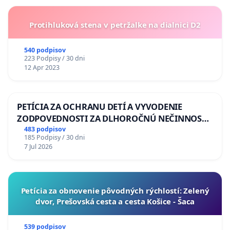
Protihluková stena v petržalke na dialnici D2
540 podpisov
223 Podpisy / 30 dni
12 Apr 2023
PETÍCIA ZA OCHRANU DETÍ A VYVODENIE
ZODPOVEDNOSTI ZA DLHOROČNÚ NEČINNOSŤ
A ZLYHANIE ŠTÁTU
483 podpisov
185 Podpisy / 30 dni
7 Jul 2026
​Petícia za obnovenie pôvodných rýchlostí: Zelený
dvor, Prešovská cesta a cesta Košice - Šaca
539 podpisov