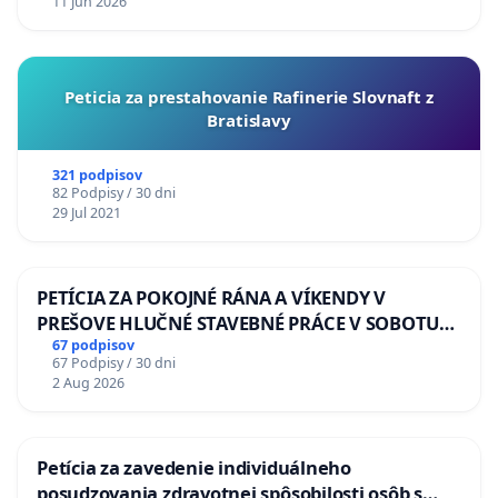
11 Jun 2026
Peticia za prestahovanie Rafinerie Slovnaft z
Bratislavy
321 podpisov
82 Podpisy / 30 dni
29 Jul 2021
PETÍCIA ZA POKOJNÉ RÁNA A VÍKENDY V
PREŠOVE HLUČNÉ STAVEBNÉ PRÁCE V SOBOTU
LEN OD 9.00 DO 13.00 HOD., CEZ PRACOVNÝ
67 podpisov
67 Podpisy / 30 dni
TÝŽDEŇ CIEĽ 8.00 – 18.00 HOD. A PRAVIDELNÁ
2 Aug 2026
KONTROLA STAVBY C-AREA NA
ĎUMBIERSKEJ/MAGU
Petícia za zavedenie individuálneho
posudzovania zdravotnej spôsobilosti osôb s