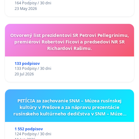
164 Podpisy / 30 dni
23 May 2026
Otvorený list prezidentovi SR Petrovi Pellegrinimu,
premiérovi Robertovi Ficovi a predsedovi NR SR
Richardovi Rašimu.
133 podpisov
133 Podpisy / 30 dni
20 Jul 2026
PETÍCIA za zachovanie SNM – Múzea rusínskej
kultúry v Prešove a za nápravu prezentácie
rusínskeho kultúrneho dedičstva v SNM – Múzeu
ukrajinskej kultúry vo Svidníku
1 552 podpisov
124 Podpisy / 30 dni