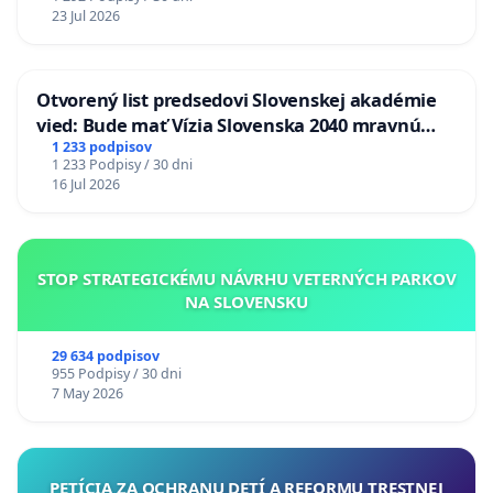
23 Jul 2026
Otvorený list predsedovi Slovenskej akadémie
vied: Bude mať Vízia Slovenska 2040 mravnú
chrbticu?
1 233 podpisov
1 233 Podpisy / 30 dni
16 Jul 2026
STOP STRATEGICKÉMU NÁVRHU VETERNÝCH PARKOV
NA SLOVENSKU
29 634 podpisov
955 Podpisy / 30 dni
7 May 2026
PETÍCIA ZA OCHRANU DETÍ A REFORMU TRESTNEJ