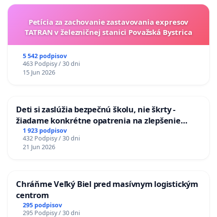
Petícia za zachovanie zastavovania expresov
TATRAN v železničnej stanici Považská Bystrica
5 542 podpisov
463 Podpisy / 30 dni
15 Jun 2026
Deti si zaslúžia bezpečnú školu, nie škrty -
žiadame konkrétne opatrenia na zlepšenie
situácie v školstve
1 923 podpisov
432 Podpisy / 30 dni
21 Jun 2026
Chráňme Veľký Biel pred masívnym logistickým
centrom
295 podpisov
295 Podpisy / 30 dni