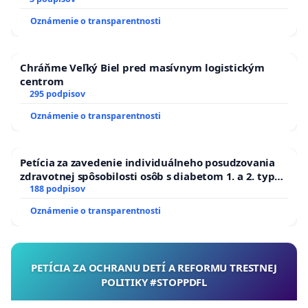
Oznámenie o transparentnosti
Chráňme Veľký Biel pred masívnym logistickým
centrom
295 podpisov
Oznámenie o transparentnosti
Petícia za zavedenie individuálneho posudzovania
zdravotnej spôsobilosti osôb s diabetom 1. a 2. typu
pri prijímaní do Policajného zboru SR
188 podpisov
Oznámenie o transparentnosti
PETÍCIA ZA OCHRANU DETÍ A REFORMU TRESTNEJ
POLITIKY #STOPPDFL