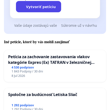
Vytvoriť petíciu
Vaše údaje zostávajú vaše
Súkromie už v návrhu
Iné petície, ktoré by vás mohli zaujímať
Petícia za zachovanie zastavovania vlakov
kategórie Expres (Ex) TATRAN v železničnej
stanici Púchov
4 530 podpisov
1 843 Podpisy / 30 dni
8 Jul 2026
Spoločne za budúcnosť Letiska Sliač
1 292 podpisov
1 292 Podpisy / 30 dni