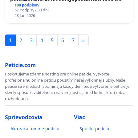
diabetom 1. a 2. typu pri prijímaní do
188 podpisov
67 Podpisy / 30 dni
Policajného zboru SR
28 Jun 2026
1
2
3
4
5
6
7
»
Peticie.com
Poskytujeme zdarma hosting pre online petície. Vytvorte
profesionálnu online petíciu použítím našej výkonnej služby. Naše
petície sa v médiach spomínajú každý deň, teda vytvorenie petície je
skvelý spôsob zviditelnenia na verejnosti aj pred ľudmi, ktorí robia
rozhodnutia.
Sprievodcovia
Viac
Ako začať online petíciu
Spustiť petíciu