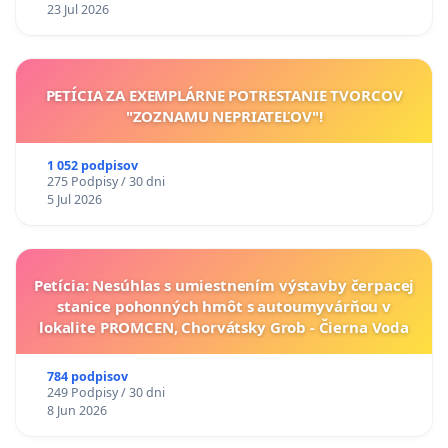
23 Jul 2026
PETÍCIA ZA EXEMPLÁRNE POTRESTANIE TVORCOV
"ZOZNAMU NEPRIATEĽOV"!
1 052 podpisov
275 Podpisy / 30 dni
5 Jul 2026
Petícia: Nesúhlas s umiestnením výstavby čerpacej
stanice pohonných hmôt s autoumyvárňou v
lokalite PROMCEN, Chorvátsky Grob - Čierna Voda
784 podpisov
249 Podpisy / 30 dni
8 Jun 2026