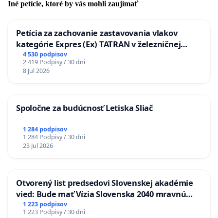
Iné petície, ktoré by vás mohli zaujímať
Petícia za zachovanie zastavovania vlakov
kategórie Expres (Ex) TATRAN v železničnej
stanici Púchov
4 530 podpisov
2 419 Podpisy / 30 dni
8 Jul 2026
Spoločne za budúcnosť Letiska Sliač
1 284 podpisov
1 284 Podpisy / 30 dni
23 Jul 2026
Otvorený list predsedovi Slovenskej akadémie
vied: Bude mať Vízia Slovenska 2040 mravnú
chrbticu?
1 223 podpisov
1 223 Podpisy / 30 dni