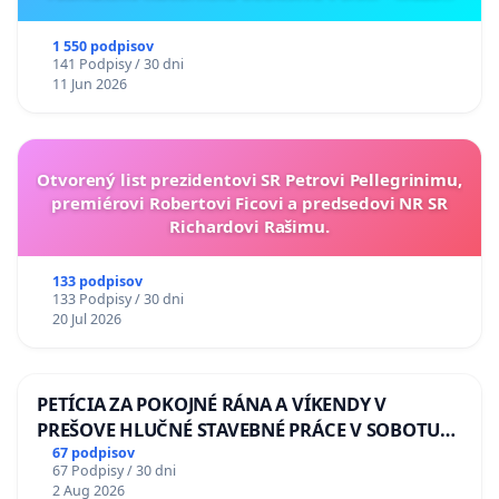
ukrajinskej kultúry vo Svidníku
1 550 podpisov
141 Podpisy / 30 dni
11 Jun 2026
Otvorený list prezidentovi SR Petrovi Pellegrinimu,
premiérovi Robertovi Ficovi a predsedovi NR SR
Richardovi Rašimu.
133 podpisov
133 Podpisy / 30 dni
20 Jul 2026
PETÍCIA ZA POKOJNÉ RÁNA A VÍKENDY V
PREŠOVE HLUČNÉ STAVEBNÉ PRÁCE V SOBOTU
LEN OD 9.00 DO 13.00 HOD., CEZ PRACOVNÝ
67 podpisov
67 Podpisy / 30 dni
TÝŽDEŇ CIEĽ 8.00 – 18.00 HOD. A PRAVIDELNÁ
2 Aug 2026