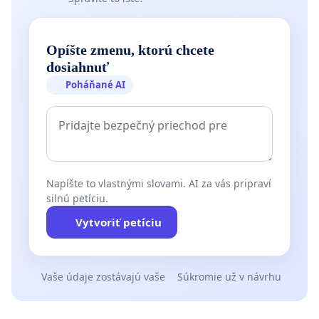
Opíšte zmenu, ktorú chcete
dosiahnuť
Poháňané AI
Napíšte to vlastnými slovami. AI za vás pripraví
silnú petíciu.
Vytvoriť petíciu
Vaše údaje zostávajú vaše
Súkromie už v návrhu