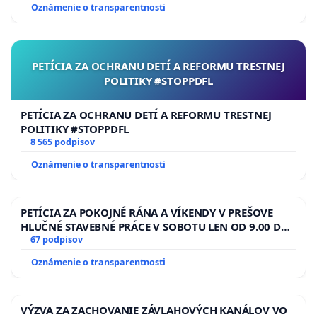
Oznámenie o transparentnosti
PETÍCIA ZA OCHRANU DETÍ A REFORMU TRESTNEJ
POLITIKY #STOPPDFL
PETÍCIA ZA OCHRANU DETÍ A REFORMU TRESTNEJ
POLITIKY #STOPPDFL
8 565 podpisov
Oznámenie o transparentnosti
PETÍCIA ZA POKOJNÉ RÁNA A VÍKENDY V PREŠOVE
HLUČNÉ STAVEBNÉ PRÁCE V SOBOTU LEN OD 9.00 DO
13.00 HOD., CEZ PRACOVNÝ TÝŽDEŇ CIEĽ 8.00 – 18.00
67 podpisov
HOD. A PRAVIDELNÁ KONTROLA STAVBY C-AREA NA
Oznámenie o transparentnosti
ĎUMBIERSKEJ/MAGU
VÝZVA ZA ZACHOVANIE ZÁVLAHOVÝCH KANÁLOV VO