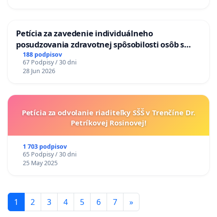
KONTROLA STAVBY C-AREA NA
ĎUMBIERSKEJ/MAGU
Petícia za zavedenie individuálneho
posudzovania zdravotnej spôsobilosti osôb s
diabetom 1. a 2. typu pri prijímaní do
188 podpisov
67 Podpisy / 30 dni
Policajného zboru SR
28 Jun 2026
Petícia za odvolanie riaditeľky SŠŠ v Trenčíne Dr.
Petríkovej Rosinovej!
1 703 podpisov
65 Podpisy / 30 dni
25 May 2025
1
2
3
4
5
6
7
»