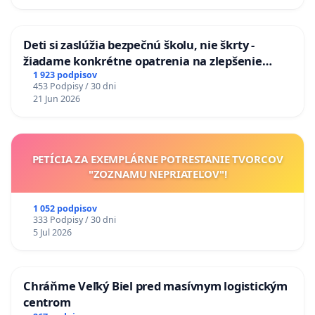
odvodňovacích kanálov na Slovensku
Deti si zaslúžia bezpečnú školu, nie škrty -
žiadame konkrétne opatrenia na zlepšenie
situácie v školstve
1 923 podpisov
453 Podpisy / 30 dni
21 Jun 2026
PETÍCIA ZA EXEMPLÁRNE POTRESTANIE TVORCOV
"ZOZNAMU NEPRIATEĽOV"!
1 052 podpisov
333 Podpisy / 30 dni
5 Jul 2026
Chráňme Veľký Biel pred masívnym logistickým
centrom