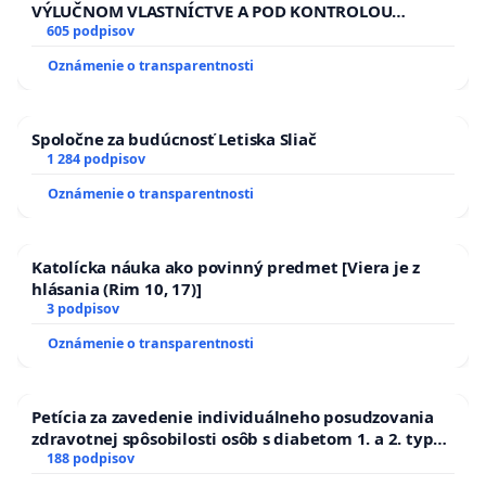
VÝLUČNOM VLASTNÍCTVE A POD KONTROLOU
SLOVENSKEJ REPUBLIKY & žiadosť na riešenie
605 podpisov
zanedbaného stavu závlahových a odvodňovacích
Oznámenie o transparentnosti
kanálov na Slovensku
Spoločne za budúcnosť Letiska Sliač
1 284 podpisov
Oznámenie o transparentnosti
Katolícka náuka ako povinný predmet [Viera je z
hlásania (Rim 10, 17)]
3 podpisov
Oznámenie o transparentnosti
Petícia za zavedenie individuálneho posudzovania
zdravotnej spôsobilosti osôb s diabetom 1. a 2. typu
pri prijímaní do Policajného zboru SR
188 podpisov