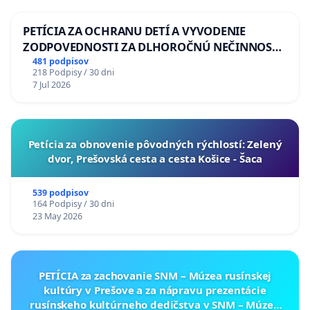
PETÍCIA ZA OCHRANU DETÍ A VYVODENIE
ZODPOVEDNOSTI ZA DLHOROČNÚ NEČINNOSŤ
A ZLYHANIE ŠTÁTU
481 podpisov
218 Podpisy / 30 dni
7 Jul 2026
​Petícia za obnovenie pôvodných rýchlostí: Zelený
dvor, Prešovská cesta a cesta Košice - Šaca
539 podpisov
164 Podpisy / 30 dni
23 May 2026
PETÍCIA za zachovanie SNM – Múzea rusínskej
kultúry v Prešove a za nápravu prezentácie
rusínskeho kultúrneho dedičstva v SNM – Múzeu