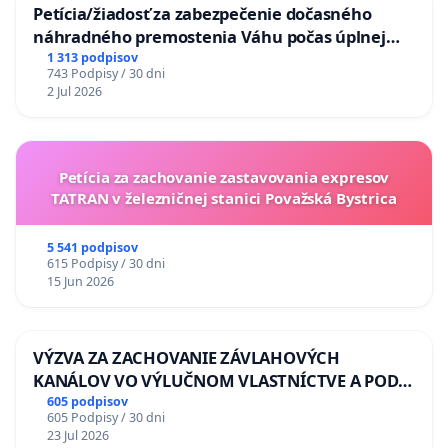
Petícia/žiadosť za zabezpečenie dočasného
náhradného premostenia Váhu počas úplnej
uzávery Vážskeho mosta v Komárne
1 313 podpisov
743 Podpisy / 30 dni
2 Jul 2026
Petícia za zachovanie zastavovania expresov
TATRAN v železničnej stanici Považská Bystrica
5 541 podpisov
615 Podpisy / 30 dni
15 Jun 2026
VÝZVA ZA ZACHOVANIE ZÁVLAHOVÝCH
KANÁLOV VO VÝLUČNOM VLASTNÍCTVE A POD
KONTROLOU SLOVENSKEJ REPUBLIKY & žiadosť
605 podpisov
605 Podpisy / 30 dni
na riešenie zanedbaného stavu závlahových a
23 Jul 2026