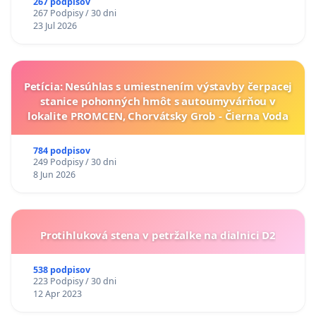
267 podpisov
267 Podpisy / 30 dni
23 Jul 2026
Petícia: Nesúhlas s umiestnením výstavby čerpacej
stanice pohonných hmôt s autoumyvárňou v
lokalite PROMCEN, Chorvátsky Grob - Čierna Voda
784 podpisov
249 Podpisy / 30 dni
8 Jun 2026
Protihluková stena v petržalke na dialnici D2
538 podpisov
223 Podpisy / 30 dni
12 Apr 2023