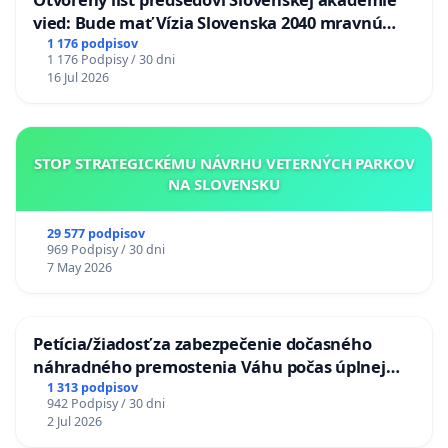
vied: Bude mať Vízia Slovenska 2040 mravnú
chrbticu?
1 176 podpisov
1 176 Podpisy / 30 dni
16 Jul 2026
STOP STRATEGICKÉMU NÁVRHU VETERNÝCH PARKOV
NA SLOVENSKU
29 577 podpisov
969 Podpisy / 30 dni
7 May 2026
Petícia/žiadosť za zabezpečenie dočasného
náhradného premostenia Váhu počas úplnej
uzávery Vážskeho mosta v Komárne
1 313 podpisov
942 Podpisy / 30 dni
2 Jul 2026