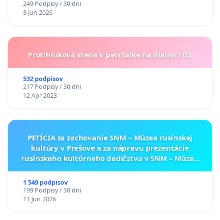
249 Podpisy / 30 dni
8 Jun 2026
Protihluková stena v petržalke na dialnici D2
532 podpisov
217 Podpisy / 30 dni
12 Apr 2023
PETÍCIA za zachovanie SNM – Múzea rusínskej
kultúry v Prešove a za nápravu prezentácie
rusínskeho kultúrneho dedičstva v SNM – Múzeu
ukrajinskej kultúry vo Svidníku
1 549 podpisov
199 Podpisy / 30 dni
11 Jun 2026