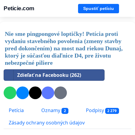
Peticie.com
Spustiť petíciu
Nie sme pingpongové loptičky! Petícia proti
vydaniu stavebného povolenia (zmeny stavby
pred dokončením) na most nad riekou Dunaj,
ktorý je súčasťou diaľnice D4, pre životu
nebezpečné piliere
Zdieľať na Facebooku (262)
Petícia
Oznamy
Podpisy
2
2 279
Zásady ochrany osobných údajov