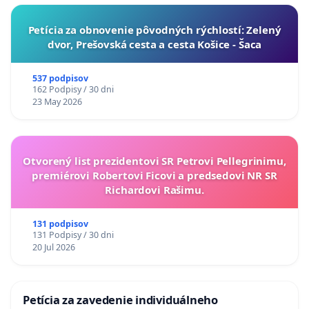
​Petícia za obnovenie pôvodných rýchlostí: Zelený
dvor, Prešovská cesta a cesta Košice - Šaca
537 podpisov
162 Podpisy / 30 dni
23 May 2026
Otvorený list prezidentovi SR Petrovi Pellegrinimu,
premiérovi Robertovi Ficovi a predsedovi NR SR
Richardovi Rašimu.
131 podpisov
131 Podpisy / 30 dni
20 Jul 2026
Petícia za zavedenie individuálneho