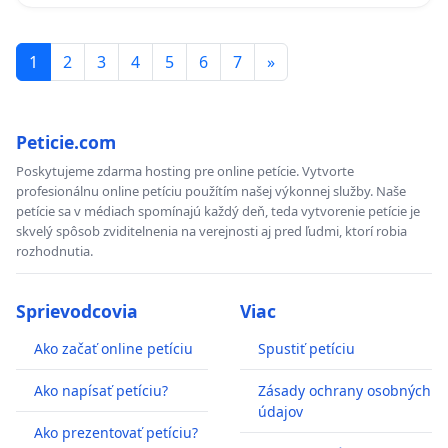
1
2
3
4
5
6
7
»
Peticie.com
Poskytujeme zdarma hosting pre online petície. Vytvorte
profesionálnu online petíciu použítím našej výkonnej služby. Naše
petície sa v médiach spomínajú každý deň, teda vytvorenie petície je
skvelý spôsob zviditelnenia na verejnosti aj pred ľudmi, ktorí robia
rozhodnutia.
Sprievodcovia
Viac
Ako začať online petíciu
Spustiť petíciu
Ako napísať petíciu?
Zásady ochrany osobných
údajov
Ako prezentovať petíciu?