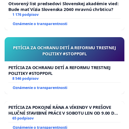
Otvorený list predsedovi Slovenskej akadémie vied:
Bude mať Vízia Slovenska 2040 mravnú chrbticu?
1 176 podpisov
Oznámenie o transparentnosti
PETÍCIA ZA OCHRANU DETÍ A REFORMU TRESTNEJ
POLITIKY #STOPPDFL
PETÍCIA ZA OCHRANU DETÍ A REFORMU TRESTNEJ
POLITIKY #STOPPDFL
8 546 podpisov
Oznámenie o transparentnosti
PETÍCIA ZA POKOJNÉ RÁNA A VÍKENDY V PREŠOVE
HLUČNÉ STAVEBNÉ PRÁCE V SOBOTU LEN OD 9.00 DO
13.00 HOD., CEZ PRACOVNÝ TÝŽDEŇ CIEĽ 8.00 – 18.00
65 podpisov
HOD. A PRAVIDELNÁ KONTROLA STAVBY C-AREA NA
Oznámenie o transparentnosti