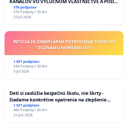
KANÁLOV VO VÝLUČNOM VLASTNÍCTVE A POD
KONTROLOU SLOVENSKEJ REPUBLIKY & žiadosť
576 podpisov
576 Podpisy / 30 dni
na riešenie zanedbaného stavu závlahových a
23 Jul 2026
odvodňovacích kanálov na Slovensku
PETÍCIA ZA EXEMPLÁRNE POTRESTANIE TVORCOV
"ZOZNAMU NEPRIATEĽOV"!
1 051 podpisov
544 Podpisy / 30 dni
5 Jul 2026
Deti si zaslúžia bezpečnú školu, nie škrty -
žiadame konkrétne opatrenia na zlepšenie
situácie v školstve
1 921 podpisov
466 Podpisy / 30 dni
21 Jun 2026