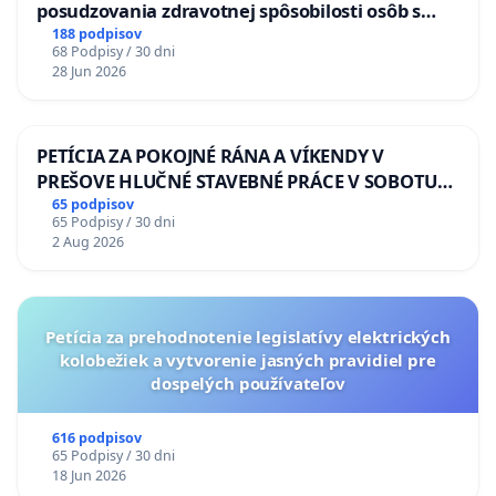
posudzovania zdravotnej spôsobilosti osôb s
diabetom 1. a 2. typu pri prijímaní do
188 podpisov
68 Podpisy / 30 dni
Policajného zboru SR
28 Jun 2026
PETÍCIA ZA POKOJNÉ RÁNA A VÍKENDY V
PREŠOVE HLUČNÉ STAVEBNÉ PRÁCE V SOBOTU
LEN OD 9.00 DO 13.00 HOD., CEZ PRACOVNÝ
65 podpisov
65 Podpisy / 30 dni
TÝŽDEŇ CIEĽ 8.00 – 18.00 HOD. A PRAVIDELNÁ
2 Aug 2026
KONTROLA STAVBY C-AREA NA
ĎUMBIERSKEJ/MAGU
Petícia za prehodnotenie legislatívy elektrických
kolobežiek a vytvorenie jasných pravidiel pre
dospelých používateľov
616 podpisov
65 Podpisy / 30 dni
18 Jun 2026