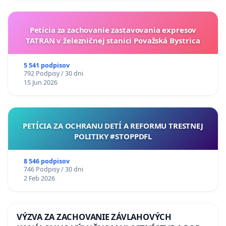
Petícia za zachovanie zastavovania expresov
TATRAN v železničnej stanici Považská Bystrica
5 541 podpisov
792 Podpisy / 30 dni
15 Jun 2026
PETÍCIA ZA OCHRANU DETÍ A REFORMU TRESTNEJ
POLITIKY #STOPPDFL
8 546 podpisov
746 Podpisy / 30 dni
2 Feb 2026
VÝZVA ZA ZACHOVANIE ZÁVLAHOVÝCH