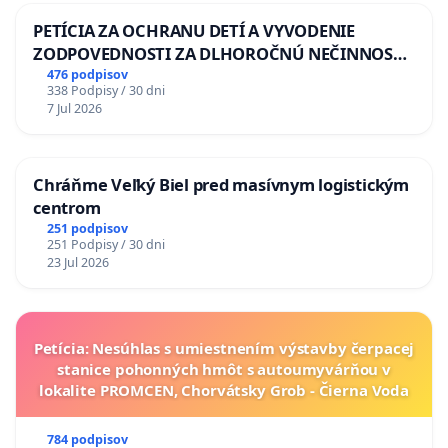
PETÍCIA ZA OCHRANU DETÍ A VYVODENIE
ZODPOVEDNOSTI ZA DLHOROČNÚ NEČINNOSŤ
A ZLYHANIE ŠTÁTU
476 podpisov
338 Podpisy / 30 dni
7 Jul 2026
Chráňme Veľký Biel pred masívnym logistickým
centrom
251 podpisov
251 Podpisy / 30 dni
23 Jul 2026
Petícia: Nesúhlas s umiestnením výstavby čerpacej
stanice pohonných hmôt s autoumyvárňou v
lokalite PROMCEN, Chorvátsky Grob - Čierna Voda
784 podpisov