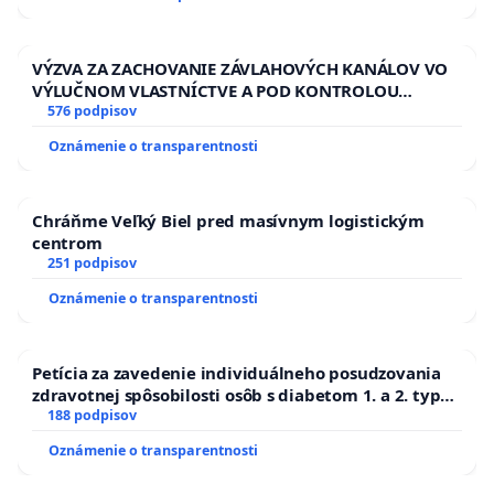
ĎUMBIERSKEJ/MAGU
VÝZVA ZA ZACHOVANIE ZÁVLAHOVÝCH KANÁLOV VO
VÝLUČNOM VLASTNÍCTVE A POD KONTROLOU
SLOVENSKEJ REPUBLIKY & žiadosť na riešenie
576 podpisov
zanedbaného stavu závlahových a odvodňovacích
Oznámenie o transparentnosti
kanálov na Slovensku
Chráňme Veľký Biel pred masívnym logistickým
centrom
251 podpisov
Oznámenie o transparentnosti
Petícia za zavedenie individuálneho posudzovania
zdravotnej spôsobilosti osôb s diabetom 1. a 2. typu
pri prijímaní do Policajného zboru SR
188 podpisov
Oznámenie o transparentnosti