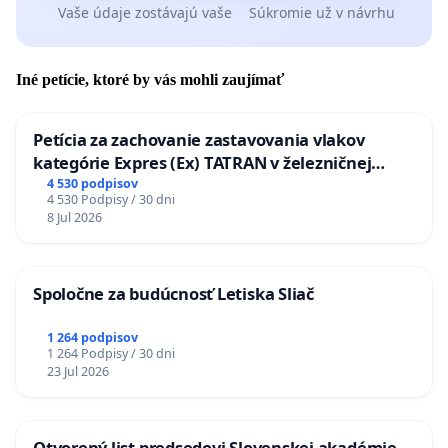
Vaše údaje zostávajú vaše
Súkromie už v návrhu
Iné petície, ktoré by vás mohli zaujímať
Petícia za zachovanie zastavovania vlakov
kategórie Expres (Ex) TATRAN v železničnej
stanici Púchov
4 530 podpisov
4 530 Podpisy / 30 dni
8 Jul 2026
Spoločne za budúcnosť Letiska Sliač
1 264 podpisov
1 264 Podpisy / 30 dni
23 Jul 2026
Otvorený list predsedovi Slovenskej akadémie