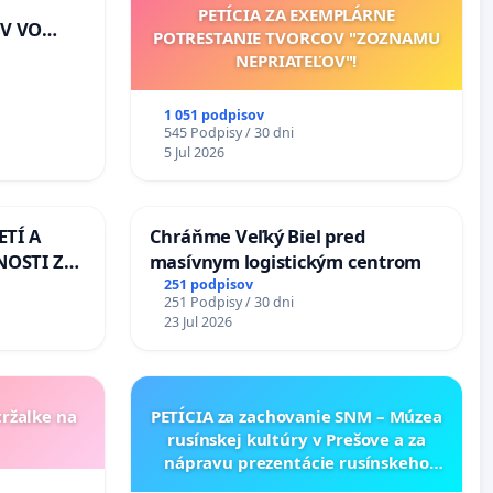
PETÍCIA ZA EXEMPLÁRNE
V VO
POTRESTANIE TVORCOV "ZOZNAMU
E A POD
NEPRIATEĽOV"!
EJ
riešenie
1 051 podpisov
lahových
545 Podpisy / 30 dni
v na
5 Jul 2026
ETÍ A
Chráňme Veľký Biel pred
OSTI ZA
masívnym logistickým centrom
 A
251 podpisov
251 Podpisy / 30 dni
23 Jul 2026
tržalke na
PETÍCIA za zachovanie SNM – Múzea
rusínskej kultúry v Prešove a za
nápravu prezentácie rusínskeho
kultúrneho dedičstva v SNM –