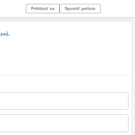
Prihlásiť sa
Spustiť petíciu
reš.