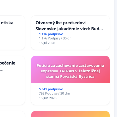
Letiska
Otvorený list predsedovi
Slovenskej akadémie vied: Bude
mať Vízia Slovenska 2040 mravnú
1 176 podpisov
1 176 Podpisy / 30 dni
chrbticu?
16 Jul 2026
zpečenie
Petícia za zachovanie zastavovania
expresov TATRAN v železničnej
s úplnej
stanici Považská Bystrica
a v
5 541 podpisov
792 Podpisy / 30 dni
15 Jun 2026