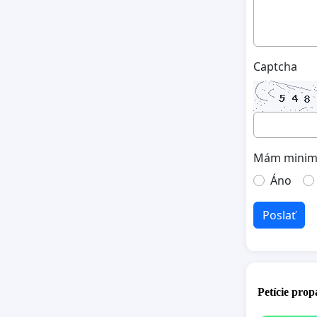
Captcha
Mám minimá
Áno
Poslať
Petície pro