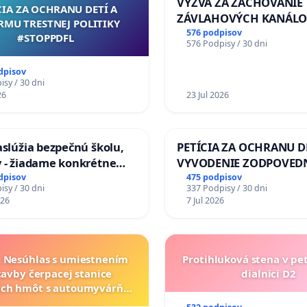
VÝZVA ZA ZACHOVANIE
CIA ZA OCHRANU DETÍ A
ZÁVLAHOVÝCH KANÁLO
RMU TRESTNEJ POLITIKY
VÝLUČNOM VLASTNÍCTV
576 podpisov
#STOPPDFL
576 Podpisy / 30 dni
KONTROLOU SLOVENSK
REPUBLIKY & žiadosť na 
dpisov
zanedbaného stavu záv
sy / 30 dni
26
a odvodňovacích kanálo
23 Jul 2026
Slovensku
zaslúžia bezpečnú školu,
PETÍCIA ZA OCHRANU D
y - žiadame konkrétne
VYVODENIE ZODPOVEDN
a na zlepšenie situácie v
DLHOROČNÚ NEČINNOSŤ
dpisov
475 podpisov
sy / 30 dni
337 Podpisy / 30 dni
ZLYHANIE ŠTÁTU
026
7 Jul 2026
a: Nesúhlas s umiestnením
Protihluková stena v pe
tavby čerpacej stanice
dialnici D2
ch hmôt s autoumyvárňou
lite PROMCEN, Chorvátsky