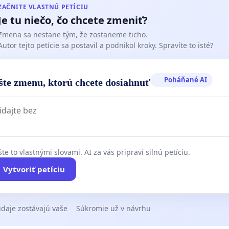
ZAČNITE VLASTNÚ PETÍCIU
Je tu niečo, čo chcete zmeniť?
Zmena sa nestane tým, že zostaneme ticho.
Autor tejto petície sa postavil a podnikol kroky. Spravíte to isté?
Poháňané AI
šte zmenu, ktorú chcete dosiahnuť
te to vlastnými slovami. AI za vás pripraví silnú petíciu.
Vytvoriť petíciu
daje zostávajú vaše
Súkromie už v návrhu