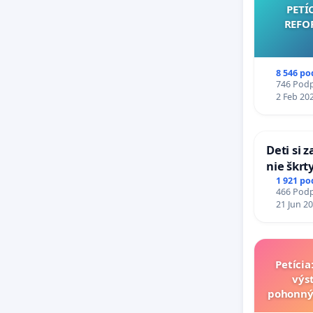
PETÍ
REFO
8 546 po
746 Podpi
2 Feb 20
Deti si 
nie škrt
opatreni
1 921 po
466 Podpi
školstve
21 Jun 2
Petíci
výs
pohonný
v loka