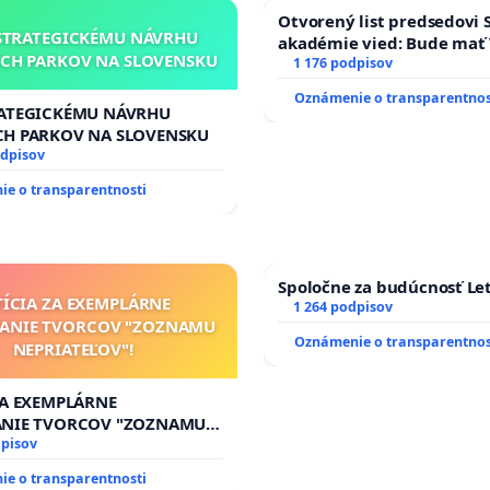
Otvorený list predsedovi 
STRATEGICKÉMU NÁVRHU
akadémie vied: Bude mať 
CH PARKOV NA SLOVENSKU
Slovenska 2040 mravnú ch
1 176 podpisov
Oznámenie o transparentnos
RATEGICKÉMU NÁVRHU
CH PARKOV NA SLOVENSKU
odpisov
e o transparentnosti
Spoločne za budúcnosť Let
TÍCIA ZA EXEMPLÁRNE
1 264 podpisov
TANIE TVORCOV "ZOZNAMU
Oznámenie o transparentnos
NEPRIATEĽOV"!
ZA EXEMPLÁRNE
ANIE TVORCOV "ZOZNAMU
ĽOV"!
dpisov
e o transparentnosti