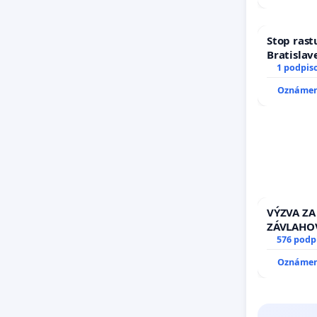
Stop rast
Bratislave
1 podpis
Oznámeni
VÝZVA ZA
ZÁVLAHO
VÝLUČNO
576 podp
KONTROL
Oznámeni
& žiadosť
stavu zá
kanálov 