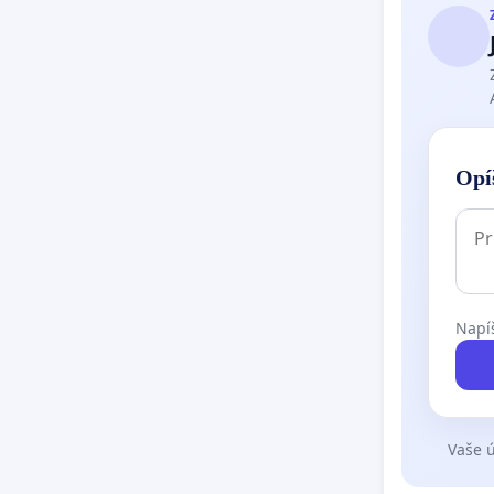
Opí
Napíš
Vaše ú