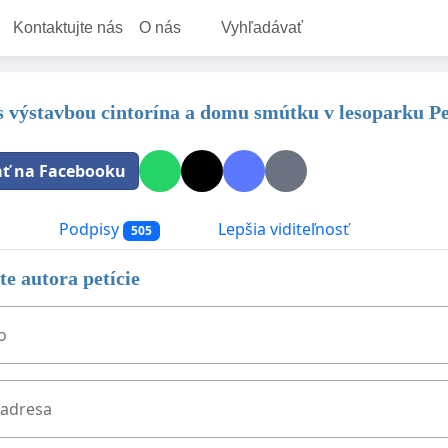
Kontaktujte nás
O nás
Vyhľadávať
s výstavbou cintorína a domu smútku v lesoparku Pe
ať na Facebooku
a
Podpisy
Lepšia viditeľnosť
505
e autora petície
o
 adresa