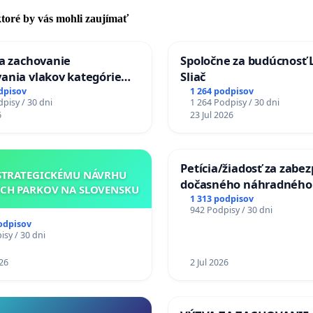
 ktoré by vás mohli zaujímať
za zachovanie
Spoločne za budúcnosť 
ania vlakov kategórie
Sliač
Ex) TATRAN v železničnej
dpisov
1 264 podpisov
pisy / 30 dni
1 264 Podpisy / 30 dni
Púchov
6
23 Jul 2026
Petícia/žiadosť za zabe
STRATEGICKÉMU NÁVRHU
dočasného náhradného
CH PARKOV NA SLOVENSKU
premostenia Váhu poča
1 313 podpisov
942 Podpisy / 30 dni
uzávery Vážskeho most
odpisov
Komárne
sy / 30 dni
26
2 Jul 2026