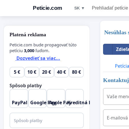
Peticie.com
Prehliadať petície
SK ▼
Nesúhlas 
Platená reklama
Peticie.com bude propagovať túto
Zdieľ
petíciu
3,000
ľuďom.
Dozvedieť sa viac...
Petíci
5 €
10 €
20 €
40 €
80 €
Kontaktujt
Spôsob platby
Vaše men
PayPal
Google Pay
Apple Pay
Kreditná Karta
E-mailová
Spôsob platby