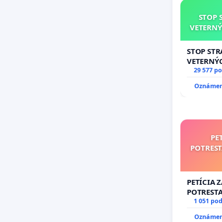
STOP 
VETERNÝ
STOP ST
VETERNÝ
29 577 p
Oznámeni
PE
POTRES
PETÍCIA 
POTREST
NEPRIATE
1 051 po
Oznámeni