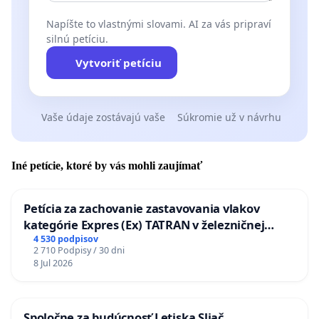
Napíšte to vlastnými slovami. AI za vás pripraví
silnú petíciu.
Vytvoriť petíciu
Vaše údaje zostávajú vaše
Súkromie už v návrhu
Iné petície, ktoré by vás mohli zaujímať
Petícia za zachovanie zastavovania vlakov
kategórie Expres (Ex) TATRAN v železničnej
stanici Púchov
4 530 podpisov
2 710 Podpisy / 30 dni
8 Jul 2026
Spoločne za budúcnosť Letiska Sliač