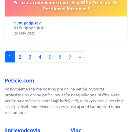
Petícia za odvolanie riaditeľky SŠŠ v Trenčíne Dr.
Petríkovej Rosinovej!
1 701 podpisov
63 Podpisy / 30 dni
25 May 2025
1
2
3
4
5
6
7
»
Peticie.com
Poskytujeme zdarma hosting pre online petície. Vytvorte
profesionálnu online petíciu použítím našej výkonnej služby. Naše
petície sa v médiach spomínajú každý deň, teda vytvorenie petície je
skvelý spôsob zviditelnenia na verejnosti aj pred ľudmi, ktorí robia
rozhodnutia.
Sprievodcovia
Viac