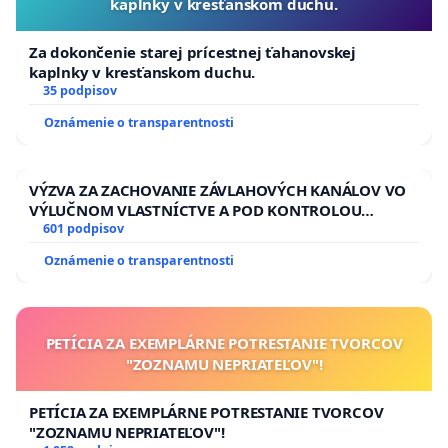
kaplnky v kresťanskom duchu.
Za dokončenie starej prícestnej ťahanovskej
kaplnky v kresťanskom duchu.
35 podpisov
Oznámenie o transparentnosti
VÝZVA ZA ZACHOVANIE ZÁVLAHOVÝCH KANÁLOV VO
VÝLUČNOM VLASTNÍCTVE A POD KONTROLOU
SLOVENSKEJ REPUBLIKY & žiadosť na riešenie
601 podpisov
zanedbaného stavu závlahových a odvodňovacích
Oznámenie o transparentnosti
kanálov na Slovensku
PETÍCIA ZA EXEMPLÁRNE POTRESTANIE TVORCOV
"ZOZNAMU NEPRIATEĽOV"!
PETÍCIA ZA EXEMPLÁRNE POTRESTANIE TVORCOV
"ZOZNAMU NEPRIATEĽOV"!