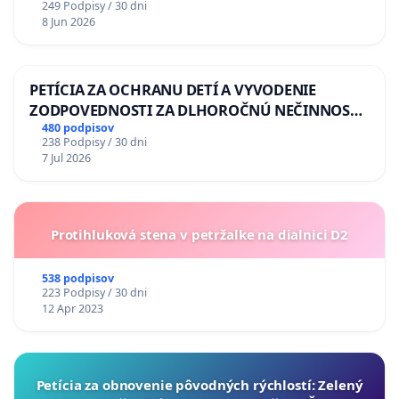
249 Podpisy / 30 dni
8 Jun 2026
PETÍCIA ZA OCHRANU DETÍ A VYVODENIE
ZODPOVEDNOSTI ZA DLHOROČNÚ NEČINNOSŤ
A ZLYHANIE ŠTÁTU
480 podpisov
238 Podpisy / 30 dni
7 Jul 2026
Protihluková stena v petržalke na dialnici D2
538 podpisov
223 Podpisy / 30 dni
12 Apr 2023
​Petícia za obnovenie pôvodných rýchlostí: Zelený