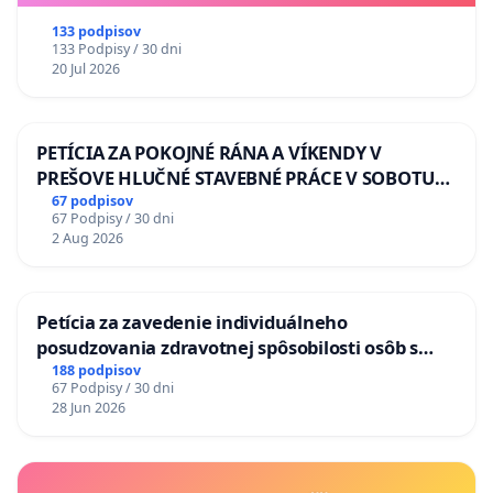
133 podpisov
133 Podpisy / 30 dni
20 Jul 2026
PETÍCIA ZA POKOJNÉ RÁNA A VÍKENDY V
PREŠOVE HLUČNÉ STAVEBNÉ PRÁCE V SOBOTU
LEN OD 9.00 DO 13.00 HOD., CEZ PRACOVNÝ
67 podpisov
67 Podpisy / 30 dni
TÝŽDEŇ CIEĽ 8.00 – 18.00 HOD. A PRAVIDELNÁ
2 Aug 2026
KONTROLA STAVBY C-AREA NA
ĎUMBIERSKEJ/MAGU
Petícia za zavedenie individuálneho
posudzovania zdravotnej spôsobilosti osôb s
diabetom 1. a 2. typu pri prijímaní do
188 podpisov
67 Podpisy / 30 dni
Policajného zboru SR
28 Jun 2026