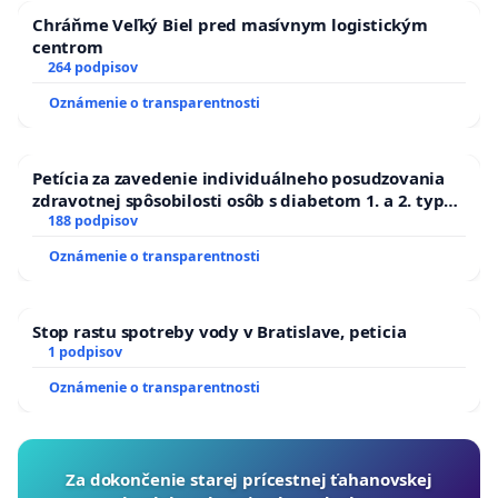
Chráňme Veľký Biel pred masívnym logistickým
centrom
264 podpisov
Oznámenie o transparentnosti
Petícia za zavedenie individuálneho posudzovania
zdravotnej spôsobilosti osôb s diabetom 1. a 2. typu
pri prijímaní do Policajného zboru SR
188 podpisov
Oznámenie o transparentnosti
Stop rastu spotreby vody v Bratislave, peticia
1 podpisov
Oznámenie o transparentnosti
Za dokončenie starej prícestnej ťahanovskej