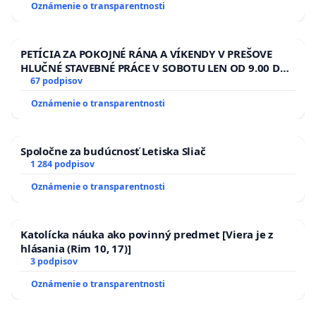
Oznámenie o transparentnosti
PETÍCIA ZA POKOJNÉ RÁNA A VÍKENDY V PREŠOVE
HLUČNÉ STAVEBNÉ PRÁCE V SOBOTU LEN OD 9.00 DO
13.00 HOD., CEZ PRACOVNÝ TÝŽDEŇ CIEĽ 8.00 – 18.00
67 podpisov
HOD. A PRAVIDELNÁ KONTROLA STAVBY C-AREA NA
Oznámenie o transparentnosti
ĎUMBIERSKEJ/MAGU
Spoločne za budúcnosť Letiska Sliač
1 284 podpisov
Oznámenie o transparentnosti
Katolícka náuka ako povinný predmet [Viera je z
hlásania (Rim 10, 17)]
3 podpisov
Oznámenie o transparentnosti