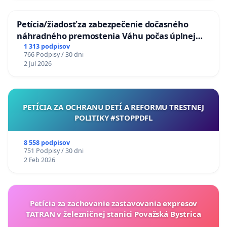
Petícia/žiadosť za zabezpečenie dočasného
náhradného premostenia Váhu počas úplnej
uzávery Vážskeho mosta v Komárne
1 313 podpisov
766 Podpisy / 30 dni
2 Jul 2026
PETÍCIA ZA OCHRANU DETÍ A REFORMU TRESTNEJ
POLITIKY #STOPPDFL
8 558 podpisov
751 Podpisy / 30 dni
2 Feb 2026
Petícia za zachovanie zastavovania expresov
TATRAN v železničnej stanici Považská Bystrica