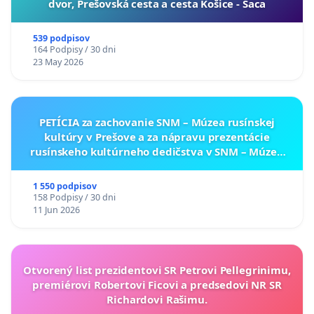
dvor, Prešovská cesta a cesta Košice - Šaca
539 podpisov
164 Podpisy / 30 dni
23 May 2026
PETÍCIA za zachovanie SNM – Múzea rusínskej
kultúry v Prešove a za nápravu prezentácie
rusínskeho kultúrneho dedičstva v SNM – Múzeu
ukrajinskej kultúry vo Svidníku
1 550 podpisov
158 Podpisy / 30 dni
11 Jun 2026
Otvorený list prezidentovi SR Petrovi Pellegrinimu,
premiérovi Robertovi Ficovi a predsedovi NR SR
Richardovi Rašimu.