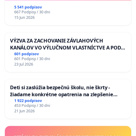
5 541 podpisov
667 Podpisy / 30 dni
15 Jun 2026
VÝZVA ZA ZACHOVANIE ZÁVLAHOVÝCH
KANÁLOV VO VÝLUČNOM VLASTNÍCTVE A POD
KONTROLOU SLOVENSKEJ REPUBLIKY & žiadosť
601 podpisov
601 Podpisy / 30 dni
na riešenie zanedbaného stavu závlahových a
23 Jul 2026
odvodňovacích kanálov na Slovensku
Deti si zaslúžia bezpečnú školu, nie škrty -
žiadame konkrétne opatrenia na zlepšenie
situácie v školstve
1 922 podpisov
453 Podpisy / 30 dni
21 Jun 2026