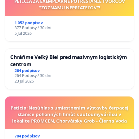
PETÍCIA ZA EXEMPLÁRNE POTRESTANIE TVORCOV
"ZOZNAMU NEPRIATEĽOV"!
1 052 podpisov
377 Podpisy / 30 dni
5 Jul 2026
Chráňme Veľký Biel pred masívnym logistickým
centrom
264 podpisov
264 Podpisy / 30 dni
23 Jul 2026
Petícia: Nesúhlas s umiestnením výstavby čerpacej
stanice pohonných hmôt s autoumyvárňou v
lokalite PROMCEN, Chorvátsky Grob - Čierna Voda
784 podpisov