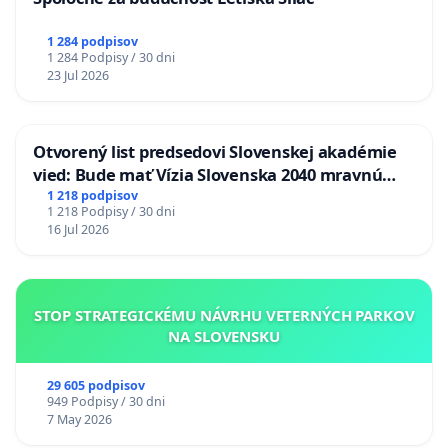
1 284 podpisov
1 284 Podpisy / 30 dni
23 Jul 2026
Otvorený list predsedovi Slovenskej akadémie
vied: Bude mať Vízia Slovenska 2040 mravnú
chrbticu?
1 218 podpisov
1 218 Podpisy / 30 dni
16 Jul 2026
STOP STRATEGICKÉMU NÁVRHU VETERNÝCH PARKOV
NA SLOVENSKU
29 605 podpisov
949 Podpisy / 30 dni
7 May 2026