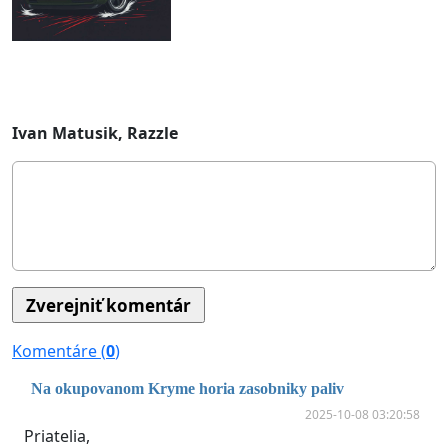
Ivan Matusik, Razzle
Komentáre (
0
)
Na okupovanom Kryme horia zasobniky paliv
2025-10-08 03:20:58
Priatelia,