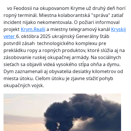
vo Feodosii na okupovanom Kryme už druhý deň horí
ropný terminál. Miestna kolaborantská "správa" zatiaľ
incident nijako nekomentovala. O požiari informoval
projekt
Krym.Realii
a miestny telegramový kanál
Kryskij
veter
6. októbra 2025 ukrajinský Generálny štáb
potvrdil zásah technologického komplexu pre
prekládku ropy a ropných produktov, ktoré slúžia aj na
zásobovanie ruskej okupačnej armády. Na sociálnych
sieťach sa objavili videá vysokého stĺpa ohňa a dymu.
Dym zaznamenali aj obyvatelia desiatky kilometrov od
miesta útoku. Cieľom útoku je zjavne sťažiť pohyb
okupačných vojsk.