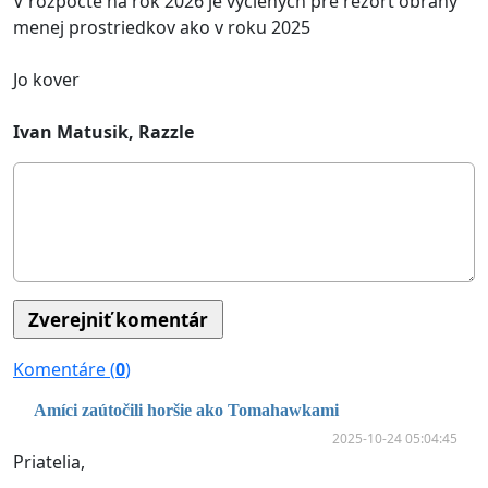
V rozpočte na rok 2026 je vyčlených pre rezort obrany
menej prostriedkov ako v roku 2025
Jo kover
Ivan Matusik, Razzle
Komentáre (
0
)
Amíci zaútočili horšie ako Tomahawkami
2025-10-24 05:04:45
Priatelia,