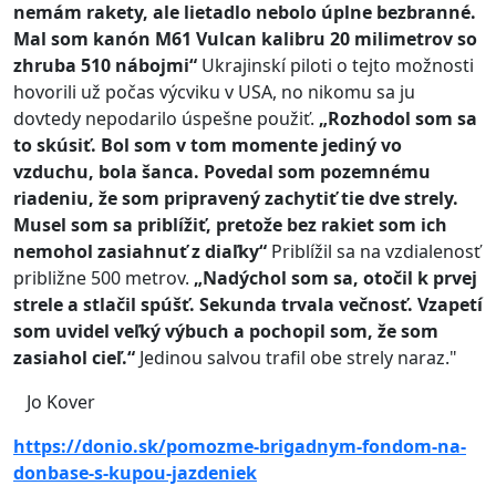
nemám rakety, ale lietadlo nebolo úplne bezbranné.
Mal som kanón M61 Vulcan kalibru 20 milimetrov so
zhruba 510 nábojmi“
Ukrajinskí piloti o tejto možnosti
hovorili už počas výcviku v USA, no nikomu sa ju
dovtedy nepodarilo úspešne použiť.
„Rozhodol som sa
to skúsiť. Bol som v tom momente jediný vo
vzduchu, bola šanca.
Povedal som pozemnému
riadeniu, že som pripravený zachytiť tie dve strely.
Musel som sa priblížiť, pretože bez rakiet som ich
nemohol zasiahnuť z diaľky“
Priblížil sa na vzdialenosť
približne 500 metrov.
„Nadýchol som sa, otočil k prvej
strele a stlačil spúšť. Sekunda trvala večnosť. Vzapetí
som uvidel veľký výbuch a pochopil som, že som
zasiahol cieľ.“
Jedinou salvou trafil obe strely naraz."
Jo Kover
https://donio.sk/pomozme-brigadnym-fondom-na-
donbase-s-kupou-jazdeniek