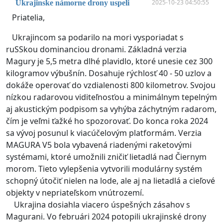
2025-10-23 04:50:55
Ukrajinske námorne drony uspeli
Priatelia,
Ukrajincom sa podarilo na mori vysporiadat s
ruSSkou dominanciou dronami. Základná verzia
Magury je 5,5 metra dlhé plavidlo, ktoré unesie cez 300
kilogramov výbušnín. Dosahuje rýchlosť 40 - 50 uzlov a
dokáže operovať do vzdialenosti 800 kilometrov. Svojou
nízkou radarovou viditeľnosťou a minimálnym tepelným
aj akustickým podpisom sa vyhýba záchytným radarom,
čím je veľmi ťažké ho spozorovať. Do konca roka 2024
sa vývoj posunul k viacúčelovým platformám. Verzia
MAGURA V5 bola vybavená riadenými raketovými
systémami, ktoré umožnili zničiť lietadlá nad Čiernym
morom. Tieto vylepšenia vytvorili modulárny systém
schopný útočiť nielen na lode, ale aj na lietadlá a cieľové
objekty v nepriateľskom vnútrozemí.
Ukrajina dosiahla viacero úspešných zásahov s
Magurani. Vo februári 2024 potopili ukrajinské drony