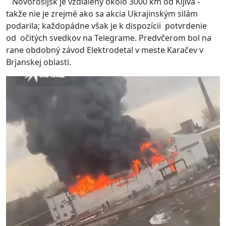
Novorosijsk je vzdialeny okolo 3000 km od Kijiva -
takže nie je zrejmé ako sa akcia Ukrajinským silám
podarila; každopádne však je k dispozícii potvrdenie
od očitých svedkov na Telegrame. Predvčerom bol na
rane obdobný závod Elektrodetal v meste Karačev v
Brjanskej oblasti.