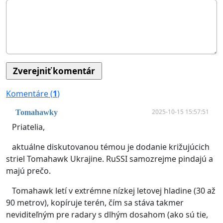
Komentáre (
1
)
2025-10-15 15:57:51
Tomahawky
Priatelia,
aktuálne diskutovanou témou je dodanie križujúcich
striel Tomahawk Ukrajine. RuSSI samozrejme pindajú a
majú prečo.
Tomahawk letí v extrémne nízkej letovej hladine (30 až
90 metrov), kopíruje terén, čím sa stáva takmer
neviditeľným pre radary s dlhým dosahom (ako sú tie,