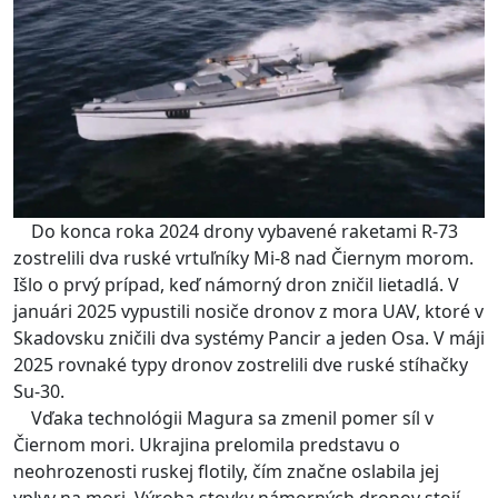
Do konca roka 2024 drony vybavené raketami R-73
zostrelili dva ruské vrtuľníky Mi-8 nad Čiernym morom.
Išlo o prvý prípad, keď námorný dron zničil lietadlá. V
januári 2025 vypustili nosiče dronov z mora UAV, ktoré v
Skadovsku zničili dva systémy Pancir a jeden Osa. V máji
2025 rovnaké typy dronov zostrelili dve ruské stíhačky
Su-30.
Vďaka technológii Magura sa zmenil pomer síl v
Čiernom mori. Ukrajina prelomila predstavu o
neohrozenosti ruskej flotily, čím značne oslabila jej
vplyv na mori. Výroba stovky námorných dronov stojí