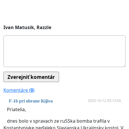
Ivan Matusik, Razzle
Komentáre (
0
)
2025-10-12 05:13:50
F-16 pri obrane Kijiva
Priatelia,
dnes bolo v spravach ze ruSSka bomba trafila v
Kostantynivke neďaleko Slavjanska Ukrajinsky kostol. V