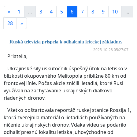
«
1
...
3
4
5
6
7
8
9
10
...
28
»
Ruská televízia prispela k odhaleniu leteckej základne.
2025-10-28 05:27:07
Priatelia,
Ukrajinské sily uskutočnili úspešný útok na letisko v
blízkosti okupovaného Melitopola približne 80 km od
frontovej línie. Počas akcie zničili lietadlá, ktoré Rusi
využívali na zachytávanie ukrajinských diaľkovo
riadených dronov.
Všetko odštartovala reportáž ruskej stanice Rossija 1,
ktorá zverejnila materiál o lietadlách používaných na
ničenie ukrajinských dronov. Vďaka videu sa podarilo
odhaliť presnú lokalitu letiska juhovýchodne od