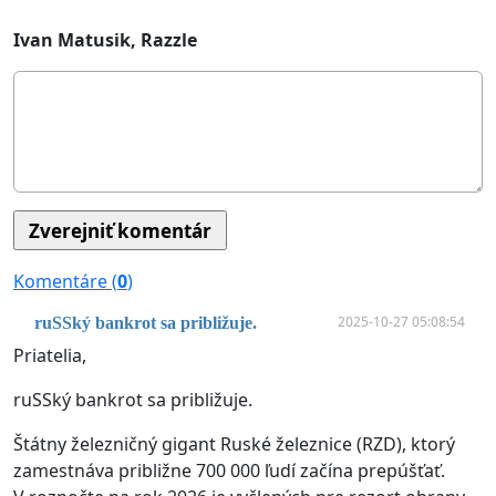
Ivan Matusik, Razzle
Komentáre (
0
)
2025-10-27 05:08:54
ruSSký bankrot sa približuje.
Priatelia,
ruSSký bankrot sa približuje.
Štátny železničný gigant Ruské železnice (RZD), ktorý
zamestnáva približne 700 000 ľudí začína prepúšťať.