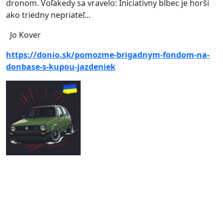
dronom. Voľakedy sa vravelo: Iniciativny blbec je horší
ako triedny nepriateľ...
Jo Kover
https://donio.sk/pomozme-brigadnym-fondom-na-
donbase-s-kupou-jazdeniek