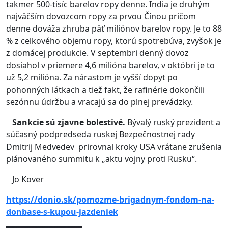
takmer 500-tisíc barelov ropy denne. India je druhým
najväčším dovozcom ropy za prvou Čínou pričom
denne dováža zhruba päť miliónov barelov ropy. Je to 88
% z celkového objemu ropy, ktorú spotrebúva, zvyšok je
z domácej produkcie. V septembri denný dovoz
dosiahol v priemere 4,6 milióna barelov, v októbri je to
už 5,2 milióna. Za nárastom je vyšší dopyt po
pohonných látkach a tiež fakt, že rafinérie dokončili
sezónnu údržbu a vracajú sa do plnej prevádzky.
Sankcie sú zjavne bolestivé.
Bývalý ruský prezident a
súčasný podpredseda ruskej Bezpečnostnej rady
Dmitrij Medvedev prirovnal kroky USA vrátane zrušenia
plánovaného summitu k „aktu vojny proti Rusku“.
Jo Kover
https://donio.sk/pomozme-brigadnym-fondom-na-
donbase-s-kupou-jazdeniek