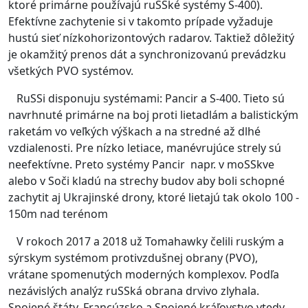
ktoré primárne používajú ruSSké systémy S-400).
Efektívne zachytenie si v takomto prípade vyžaduje
hustú sieť nízkohorizontových radarov. Taktiež dôležitý
je okamžitý prenos dát a synchronizovanú prevádzku
všetkých PVO systémov.
RuSSi disponuju systémami: Pancir a S-400. Tieto sú
navrhnuté primárne na boj proti lietadlám a balistickým
raketám vo veľkých výškach a na stredné až dlhé
vzdialenosti. Pre nízko letiace, manévrujúce strely sú
neefektívne. Preto systémy Pancir napr. v moSSkve
alebo v Soči kladú na strechy budov aby boli schopné
zachytit aj Ukrajinské drony, ktoré lietajú tak okolo 100 -
150m nad terénom
V rokoch 2017 a 2018 už Tomahawky čelili ruským a
sýrskym systémom protivzdušnej obrany (PVO),
vrátane spomenutých moderných komplexov. Podľa
nezávislých analýz ruSSká obrana drvivo zlyhala.
Spojené štáty, Francúzsko a Spojené kráľovstvo vtedy