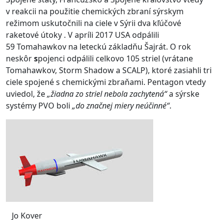
v reakcii na použitie chemických zbraní sýrskym
režimom uskutočnili na ciele v Sýrii dva kľúčové
raketové útoky . V apríli 2017 USA odpálili
59 Tomahawkov na leteckú základňu Šajrát. O rok
neskôr
s
pojenci odpálili celkovo 105 striel (vrátane
Tomahawkov, Storm Shadow a SCALP), ktoré zasiahli tri
ciele spojené s chemickými zbraňami. Pentagon vtedy
uviedol, že
„žiadna zo striel nebola zachytená“
a sýrske
systémy PVO boli
„do značnej miery neúčinné“
.
Jo Kover