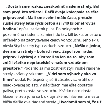
„Dostali sme rozkaz zneškodniť riadené strely. Bol
som prvý, kto vzlietol. Ďalší dvaja kolegovia sa ešte
pripravovali. Mali sme veľmi málo času, pretože
ruské strely letia rýchlosťou asi 740 kilometrov za
hodinu“
opísal zaciatok pilot. Po pokynoch z
pozemného riadenia zamieril do tzv. kill boxu, priestoru
určeného na zachytávanie cieľov vo vzduchu. Jeho F-16
niesla štyri rakety typu vzduch–vzduch.
„Nešlo o jednu,
dve ani tri strely – bolo ich viac. Zapol som radar,
pripravil výzbroj a sústredil sa len na to, aby som
zničil všetko nepriateľské v našom vzdušnom
priestore,“
Podarilo sa mu zostreliť štyri ruské riadené
strely – všetky raketami.
„Videl som výbuchy ako vo
filme“
dodal. Po úspešnej sérii zásahov sa vrátil do
hliadkovacej oblasti. V nádržiach mal ešte dostatok
paliva, preto zostal vo vzduchu. Krátko nato dostal
hlásenie, že z juhu sa k ukrajinskému hlavnému mestu
blížia ďalšie dve riadené strely.
„Uvedomil som si, že už