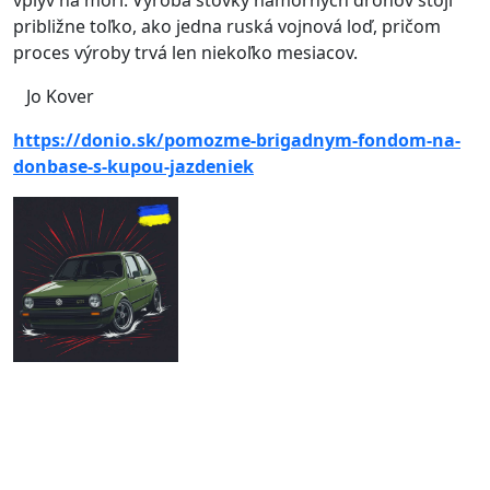
približne toľko, ako jedna ruská vojnová loď, pričom
proces výroby trvá len niekoľko mesiacov.
Jo Kover
https://donio.sk/pomozme-brigadnym-fondom-na-
donbase-s-kupou-jazdeniek