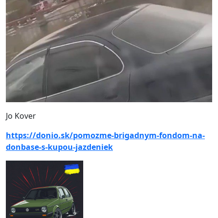
Jo Kover
https://donio.sk/pomozme-brigadnym-fondom-na-
donbase-s-kupou-jazdeniek