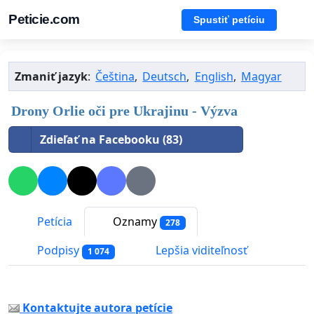
Peticie.com
Spustiť petíciu
Zmaniť jazyk
:
Čeština
,
Deutsch
,
English
,
Magyar
Drony Orlie oči pre Ukrajinu - Výzva
Zdieľať na Facebooku (83)
Petícia
Oznamy
278
Podpisy
Lepšia viditeľnosť
1 074
Kontaktujte autora petície