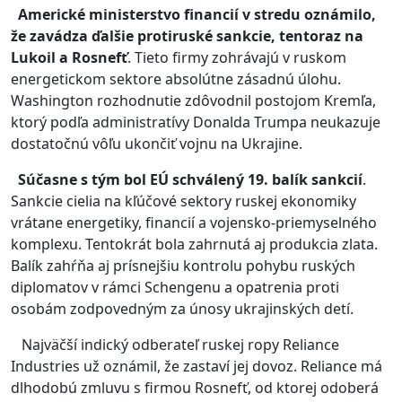
Americké ministerstvo financií v stredu oznámilo,
že zavádza ďalšie protiruské sankcie, tentoraz na
Lukoil a Rosnefť
. Tieto firmy zohrávajú v ruskom
energetickom sektore absolútne zásadnú úlohu.
Washington rozhodnutie zdôvodnil postojom Kremľa,
ktorý podľa administratívy Donalda Trumpa neukazuje
dostatočnú vôľu ukončiť vojnu na Ukrajine.
Súčasne s tým bol EÚ schválený 19. balík sankcií
.
Sankcie cielia na kľúčové sektory ruskej ekonomiky
vrátane energetiky, financií a vojensko-priemyselného
komplexu. Tentokrát bola zahrnutá aj produkcia zlata.
Balík zahŕňa aj prísnejšiu kontrolu pohybu ruských
diplomatov v rámci Schengenu a opatrenia proti
osobám zodpovedným za únosy ukrajinských detí.
Najväčší indický odberateľ ruskej ropy Reliance
Industries už oznámil, že zastaví jej dovoz. Reliance má
dlhodobú zmluvu s firmou Rosnefť, od ktorej odoberá