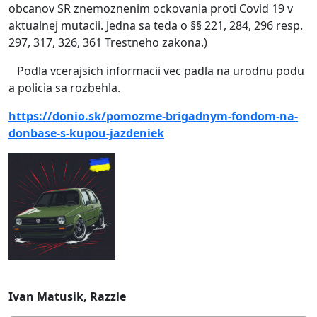
obcanov SR znemoznenim ockovania proti Covid 19 v
aktualnej mutacii. Jedna sa teda o §§ 221, 284, 296 resp.
297, 317, 326, 361 Trestneho zakona.)
Podla vcerajsich informacii vec padla na urodnu podu
a policia sa rozbehla.
https://donio.sk/pomozme-brigadnym-fondom-na-
donbase-s-kupou-jazdeniek
Ivan Matusik, Razzle