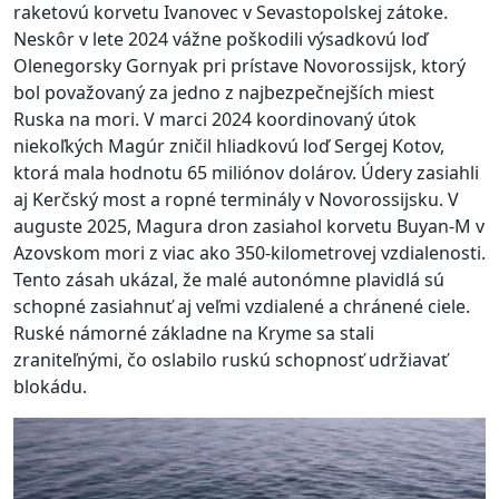
raketovú korvetu Ivanovec v Sevastopolskej zátoke.
Neskôr v lete 2024 vážne poškodili výsadkovú loď
Olenegorsky Gornyak pri prístave Novorossijsk, ktorý
bol považovaný za jedno z najbezpečnejších miest
Ruska na mori. V marci 2024 koordinovaný útok
niekoľkých Magúr zničil hliadkovú loď Sergej Kotov,
ktorá mala hodnotu 65 miliónov dolárov. Údery zasiahli
aj Kerčský most a ropné terminály v Novorossijsku. V
auguste 2025, Magura dron zasiahol korvetu Buyan-M v
Azovskom mori z viac ako 350-kilometrovej vzdialenosti.
Tento zásah ukázal, že malé autonómne plavidlá sú
schopné zasiahnuť aj veľmi vzdialené a chránené ciele.
Ruské námorné základne na Kryme sa stali
zraniteľnými, čo oslabilo ruskú schopnosť udržiavať
blokádu.