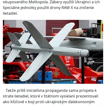
okupovaného Melitopola. Zábery využili Ukrajinci a ich
špeciálne jednotky použili drony RAM X na zničenie
lietadiel.
Takže príliš iniciatívna propaganda sama prispela k
strate lietadiel, ktoré v štátnom vysielaní prezentovali
ako kľúčové v boji proti ukrajinským ďalekonosným