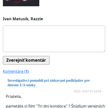
Ivan Matusik, Razzle
Komentáre (
1
)
Investigativci pomohli pri ziskavani podkladov pre
dnesne UA utoky
2025-10-07 01:23:54
Priatelia,
pametáte si film "Tri dni kondora" ? Štúdium verejných