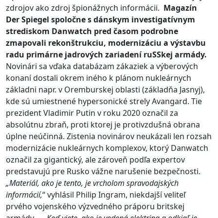
zdrojov ako zdroj špionážnych informácii.
Magazín
Der Spiegel spoločne s dánskym investigatívnym
strediskom Danwatch pred časom podrobne
zmapovali rekonštrukciu, modernizáciu a výstavbu
radu primárne jadrových zariadení ruSSkej armády.
Novinári sa vďaka databázam zákaziek a výberových
konaní dostali okrem iného k plánom nukleárnych
základni napr. v Oremburskej oblasti (základňa Jasnyj),
kde sú umiestnené hypersonické strely Avangard. Tie
prezident Vladimir Putin v roku 2020 označil za
absolútnu zbraň, proti ktorej je protivzdušná obrana
úplne neúčinná. Zistenia novinárov neukázali len rozsah
modernizácie nukleárnych komplexov, ktorý Danwatch
označil za gigantický, ale zároveň podľa expertov
predstavujú pre Rusko vážne narušenie bezpečnosti.
„Materiál, ako je tento, je vrcholom spravodajských
informácií,
“ vyhlásil Philip Ingram, niekdajší veliteľ
prvého vojenského výzvedného práporu britskej
armády.
„Keď viete, ako je vedená elektrina a odkiaľ je