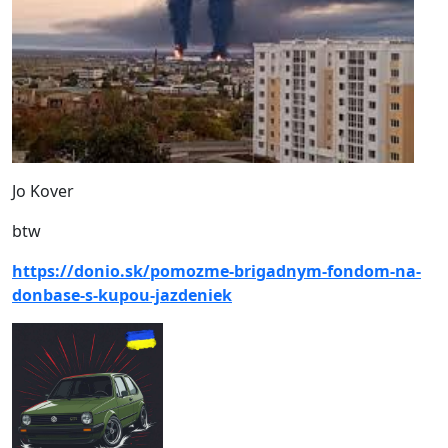
Jo Kover
btw
https://donio.sk/pomozme-brigadnym-fondom-na-
donbase-s-kupou-jazdeniek