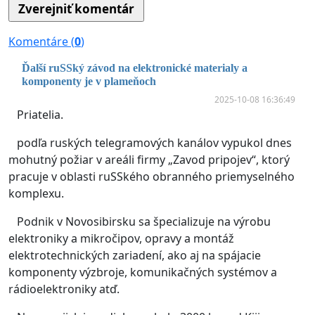
Komentáre (
0
)
Ďalší ruSSký závod na elektronické materialy a
komponenty je v plameňoch
2025-10-08 16:36:49
Priatelia.
podľa ruských telegramových kanálov vypukol dnes
mohutný požiar v areáli firmy „Zavod pripojev“, ktorý
pracuje v oblasti ruSSkého obranného priemyselného
komplexu.
Podnik v Novosibirsku sa špecializuje na výrobu
elektroniky a mikročipov, opravy a montáž
elektrotechnických zariadení, ako aj na spájacie
komponenty výzbroje, komunikačných systémov a
rádioelektroniky atď.