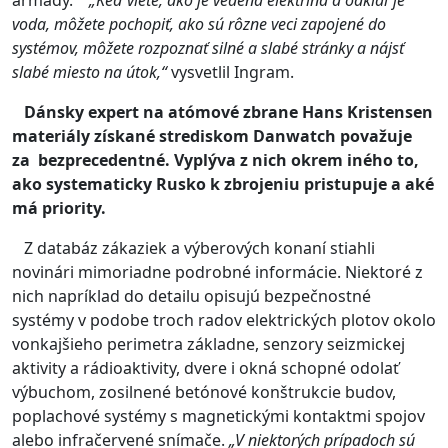
voda, môžete pochopiť, ako sú rôzne veci zapojené do
systémov, môžete rozpoznať silné a slabé stránky a nájsť
slabé miesto na útok,“
vysvetlil Ingram.
Dánsky expert na atómové zbrane Hans Kristensen
materiály získané strediskom Danwatch považuje
za bezprecedentné. Vyplýva z nich okrem iného to,
ako systematicky Rusko k zbrojeniu pristupuje a aké
má priority.
Z databáz zákaziek a výberových konaní stiahli
novinári mimoriadne podrobné informácie. Niektoré z
nich napríklad do detailu opisujú bezpečnostné
systémy v podobe troch radov elektrických plotov okolo
vonkajšieho perimetra základne, senzory seizmickej
aktivity a rádioaktivity, dvere i okná schopné odolať
výbuchom, zosilnené betónové konštrukcie budov,
poplachové systémy s magnetickými kontaktmi spojov
alebo infračervené snímače.
„V niektorých prípadoch sú