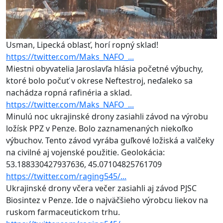
Usman, Lipecká oblasť, horí ropný sklad!
https://twitter.com/Maks_NAFO_...
Miestni obyvatelia Jaroslavľa hlásia početné výbuchy,
ktoré bolo počuť v okrese Neftestroj, neďaleko sa
nachádza ropná rafinéria a sklad.
https://twitter.com/Maks_NAFO_...
Minulú noc ukrajinské drony zasiahli závod na výrobu
ložísk PPZ v Penze. Bolo zaznamenaných niekoľko
výbuchov. Tento závod vyrába guľkové ložiská a valčeky
na civilné aj vojenské použitie. Geolokácia:
53.188330427937636, 45.07104825761709
https://twitter.com/raging545/...
Ukrajinské drony včera večer zasiahli aj závod PJSC
Biosintez v Penze. Ide o najväčšieho výrobcu liekov na
ruskom farmaceutickom trhu.