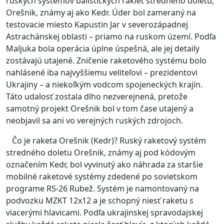
ruských systémov balistických rakiet stredného doletu,
Orešnik, známy aj ako Kedr.
Úder bol zameraný na
testovacie miesto Kapustin Jar v severozápadnej
Astrachánskej oblasti – priamo na ruskom území.
Podľa
Maljuka bola operácia úplne úspešná, ale jej detaily
zostávajú utajené.
Zničenie raketového systému bolo
nahlásené iba najvyššiemu veliteľovi – prezidentovi
Ukrajiny – a niekoľkým vodcom spojeneckých krajín.
Táto udalosť zostala dlho nezverejnená, pretože
samotný projekt Orešnik bol v tom čase utajený a
neobjavil sa ani vo verejných ruských zdrojoch.
Čo je raketa Orešnik (Kedr)? Ruský raketový systém
stredného doletu Orešnik, známy aj pod kódovým
označením Kedr, bol vyvinutý ako náhrada za staršie
mobilné raketové systémy zdedené po sovietskom
programe RS-26 Rubež.
Systém je namontovaný na
podvozku MZKT 12x12 a je schopný niesť raketu s
viacerými hlavicami.
Podľa ukrajinskej spravodajskej