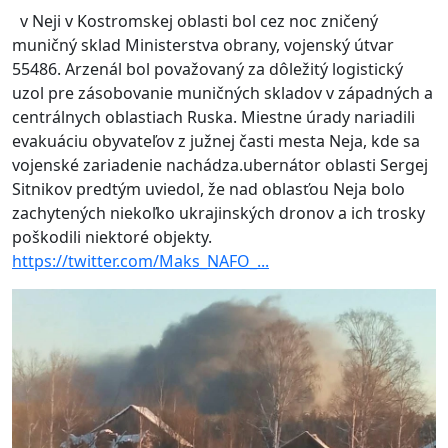
v Neji v Kostromskej oblasti bol cez noc zničený
muničný sklad Ministerstva obrany, vojenský útvar
55486.
Arzenál bol považovaný za dôležitý logistický
uzol pre zásobovanie muničných skladov v západných a
centrálnych oblastiach Ruska.
Miestne úrady nariadili
evakuáciu obyvateľov z južnej časti mesta Neja, kde sa
vojenské zariadenie nachádza.
ubernátor oblasti Sergej
Sitnikov predtým uviedol, že nad oblasťou Neja bolo
zachytených niekoľko ukrajinských dronov a ich trosky
poškodili niektoré objekty.
https://twitter.com/Maks_NAFO_...