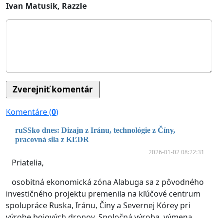
Ivan Matusik, Razzle
Komentáre (
0
)
ruSSko dnes: Dizajn z Iránu, technológie z Číny,
pracovná sila z KĽDR
2026-01-02 08:22:31
Priatelia,
osobitná ekonomická zóna Alabuga sa z pôvodného
investičného projektu premenila na kľúčové centrum
spolupráce Ruska, Iránu, Číny a Severnej Kórey pri
výrobe bojových dronov. Spoločná výroba, výmena