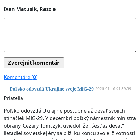
Ivan Matusik, Razzle
Komentáre (
0
)
2026-01-16 01:39:59
Poľsko odovzdá Ukrajine svoje MiG-29
Priatelia
Poľsko odovzdá Ukrajine postupne až deväť svojich
stíhačiek MiG-29. V decembri poľský námestník ministra
obrany, Cezary Tomczyk, uviedol, že „šesť až deväť“
lietadiel sovietskej éry sa blíži ku koncu svojej životnosti