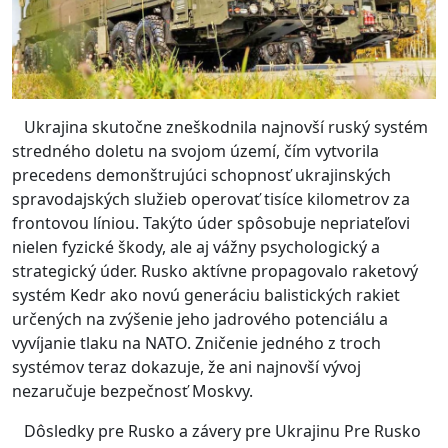
Ukrajina skutočne zneškodnila najnovší ruský systém
stredného doletu na svojom území, čím vytvorila
precedens demonštrujúci schopnosť ukrajinských
spravodajských služieb operovať tisíce kilometrov za
frontovou líniou.
Takýto úder spôsobuje nepriateľovi
nielen fyzické škody, ale aj vážny psychologický a
strategický úder.
Rusko aktívne propagovalo raketový
systém Kedr ako novú generáciu balistických rakiet
určených na zvýšenie jeho jadrového potenciálu a
vyvíjanie tlaku na NATO.
Zničenie jedného z troch
systémov teraz dokazuje, že ani najnovší vývoj
nezaručuje bezpečnosť Moskvy.
Dôsledky pre Rusko a závery pre Ukrajinu Pre Rusko