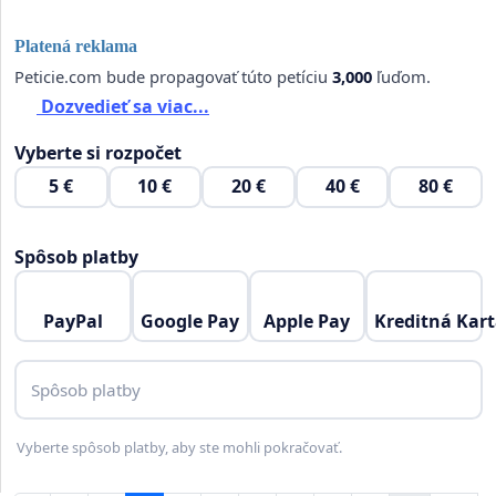
Platená reklama
Peticie.com bude propagovať túto petíciu
3,000
ľuďom.
Dozvedieť sa viac...
Vyberte si rozpočet
5 €
10 €
20 €
40 €
80 €
Spôsob platby
PayPal
Google Pay
Apple Pay
Kreditná Kar
Spôsob platby
Vyberte spôsob platby, aby ste mohli pokračovať.