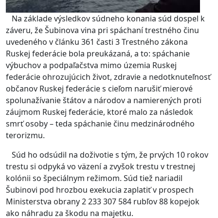
Na základe výsledkov súdneho konania súd dospel k
záveru, že Šubinova vina pri spáchaní trestného činu
uvedeného v článku 361 časti 3 Trestného zákona
Ruskej federácie bola preukázaná, a to: spáchanie
výbuchov a podpaľačstva mimo územia Ruskej
federácie ohrozujúcich život, zdravie a nedotknuteľnosť
občanov Ruskej federácie s cieľom narušiť mierové
spolunažívanie štátov a národov a namierených proti
záujmom Ruskej federácie, ktoré malo za následok
smrť osoby – teda spáchanie činu medzinárodného
terorizmu.
Súd ho odsúdil na doživotie s tým, že prvých 10 rokov
trestu si odpyká vo väzení a zvyšok trestu v trestnej
kolónii so špeciálnym režimom. Súd tiež nariadil
Šubinovi pod hrozbou exekucia zaplatiť v prospech
Ministerstva obrany 2 233 307 584 rubľov 88 kopejok
ako náhradu za škodu na majetku.