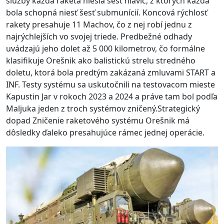
služby každá raketa niesla šesť hlavíc, z ktorých každá
bola schopná niesť šesť submunícií.
Koncová rýchlosť
rakety presahuje 11 Machov, čo z nej robí jednu z
najrýchlejších vo svojej triede.
Predbežné odhady
uvádzajú jeho dolet až 5 000 kilometrov, čo formálne
klasifikuje Orešnik ako balistickú strelu stredného
doletu, ktorá bola predtým zakázaná zmluvami START a
INF.
Testy systému sa uskutočnili na testovacom mieste
Kapustin Jar v rokoch 2023 a 2024 a práve tam bol podľa
Maljuka jeden z troch systémov zničený.
Strategický
dopad Zničenie raketového systému Orešnik má
dôsledky ďaleko presahujúce rámec jednej operácie.