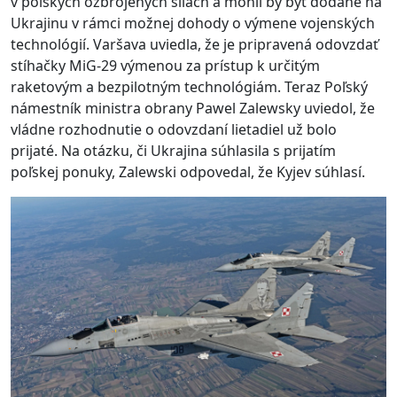
v poľských ozbrojených silách a mohli by byť dodané na
Ukrajinu v rámci možnej dohody o výmene vojenských
technológií. Varšava uviedla, že je pripravená odovzdať
stíhačky MiG-29 výmenou za prístup k určitým
raketovým a bezpilotným technológiám. Teraz Poľský
námestník ministra obrany Pawel Zalewsky uviedol, že
vládne rozhodnutie o odovzdaní lietadiel už bolo
prijaté. Na otázku, či Ukrajina súhlasila s prijatím
poľskej ponuky, Zalewski odpovedal, že Kyjev súhlasí.