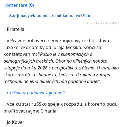
Komentáre (
0
)
Zaujimavy ekonomicky pohlad na ruSSko
2025-12-27 10:04:52
Priatelia,
v Pravde bol uverejneny zaujimavy rozbor stavu
ruSSkej ekonomiky od Juraja Mesika. Konci sa
konstatovanim: "
Rusko je v ekonomických a
demografických troskách. Obor na hlinených nohách
vstupuje do roku 2026 s perspektívou zrútenia. O tom, ako
skoro sa zrúti, rozhodne to, kedy sa Ukrajina a Európa
rozhodnú do jeho hlinených nôh poriadne udrieť".
ruSSov uz putinova vojna boli
Vcelku stat ruSSko speje k rozpadu, z ktoreho budu
profitovat najme Cinania
Jo Kover