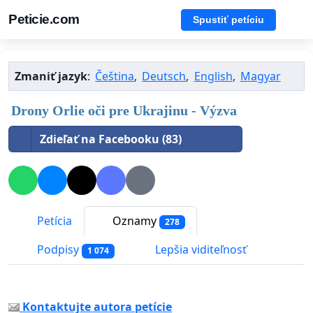
Peticie.com
Spustiť petíciu
Zmaniť jazyk
:
Čeština
,
Deutsch
,
English
,
Magyar
Drony Orlie oči pre Ukrajinu - Výzva
Zdieľať na Facebooku (83)
Petícia
Oznamy
278
Podpisy
Lepšia viditeľnosť
1 074
Kontaktujte autora petície