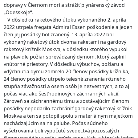
dopravy v Čiernom mori a strážiť plynárenský závod
„Odesskoje“.
V dôsledku raketového útoku vykonaného 2. apríla
2022 utrpela fregata Admiral Essen poškodenie a jeden
člen jej posádky bol zranený. 13. apríla 2022 bol
vykonaný raketový útok dvoma raketami na gardový
raketový krížnik Moskva, v dôsledku ktorého vypukol
na plavidle požiar sprevádzaný dymom, ktorý zaplnil
vnútorné priestory. V dôsledku výbuchov, požiaru a
vdýchnutia dymu zomrelo 20 členov posádky krížnika,
24 členov posádky utrpelo telesné zranenia rôzneho
stupňa závažnosti a osem osôb je nezvestných, a to aj
počas viac ako šesťhodinových záchranných akcií.
Zároveň sa záchrannému tímu a zostávajúcim členom
posádky nepodarilo zachrániť gardový raketový krížnik
Moskva a ten sa potopil spolu s materiálnym majetkom
nachádzajúcim sa na palube. Počas súdneho
vyšetrovania boli vypočuté svedectvá pozostalých
členov posádky a príbuzných zosnulých, z ktorých jeden