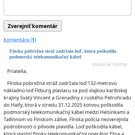
Komentáre (
1
)
Fínska pobrežná stráž zadržala loď, ktorá poškodila
podmorský telekomunikačný kábel
2026-01-06 13:07:00
Priatelia,
Fínska pobrežná stráž zadržala loď 132-metrovú
nákladnú loď Fitburg plaviacu sa pod vlajkou karibskej
krajiny Svätý Vincent a Grenadíny z ruského Petrohradu
do Haify, ktorá v stredu 31.12.2025 kotvou poškodila
podmorský telekomunikačný kábel medzi Helsinkami a
Tallinnom vo Fínskom zálive. Fínska polícia nezverejnila
podrobnosti o pôvode plavidla. Loď poškodila kábel,
ktorý vlastní fínsky telekomunikačný operátor Elisa a