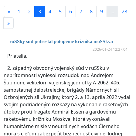
«
1
2
3
4
5
6
7
8
9
...
28
»
ruSSky sud potrestal potopenie kriznika moSSkva
2026-01-24 12:27:04
Priatelia,
2. západný obvodný vojenský súd v ruSSku v
neprítomnosti vyniesol rozsudok nad Andrejom
Šubinom, veliteľom vojenskej jednotky A-2062, 406.
samostatnej delostreleckej brigády Námorných síl
Ozbrojených síl Ukrajiny, ktorý 2. a 13. apríla 2022 vydal
svojim podriadeným rozkazy na vykonanie raketových
útokov proti fregate Admirál Essen a gardovému
raketovému krížniku Moskva, ktoré vykonávali
humanitárne misie v neutrálnych vodách Čierneho
mora s cieľom zabezpečiť bezpečnosť civilnej lodnej