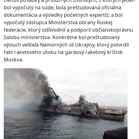
bol vypočutý na súde; bola preštudovaná oficiálna
dokumentácia a výsledky početných expertíz; a bol
vypočutý zástupca Ministerstva obrany Ruskej
federácie, ktorý odôvodnil a podporil občianskoprávnu
žalobu ministerstva. Konkrétne bol preštudovaný
výsluch veliteľa Námorných síl Ukrajiny, ktorý potvrdil
fakt raketového útoku na gardový raketový krížnik
Moskva.