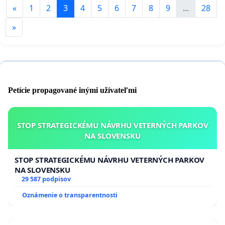
«
1
2
3
4
5
6
7
8
9
...
28
»
Petície propagované inými užívateľmi
STOP STRATEGICKÉMU NÁVRHU VETERNÝCH PARKOV
NA SLOVENSKU
STOP STRATEGICKÉMU NÁVRHU VETERNÝCH PARKOV
NA SLOVENSKU
29 587 podpisov
Oznámenie o transparentnosti