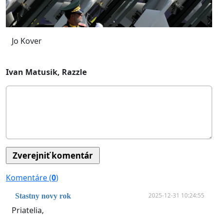
Jo Kover
Ivan Matusik, Razzle
Komentáre (
0
)
2025-12-31 10:24:55
Stastny novy rok
Priatelia,