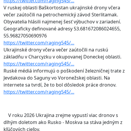
https://twitter.com/raging545/...
V ruskej oblasti Baškortostan ukrajinské drony včera
večer zaútočili na petrochemický závod Sterlitamak.
Obyvatelia hlásili najmenej šesť výbuchov v zariadení.
Geograficky definované adresy 53.681672086024655,
55.96827050690976
https://twitter.com/raging545/...
Ukrajinské drony včera večer zaútočili na ruskú
základňu v Charcyzku v okupovanej Doneckej oblasti.
https://twitter.com/raging545/...
Ruské médiá informujú o poškodení železničnej trate z
Jevdakova do Saguny vo Voronežskej oblasti. Na
internete sa tvrdí, že to bol dôsledok práce dronov.
https://twitter.com/raging545/...
V roku 2026 Ukrajina zrejme vypustí viac dronov s
dlhým doletom ako Rusko - Moskva sa stáva jedným z
kľúčových cieľov.