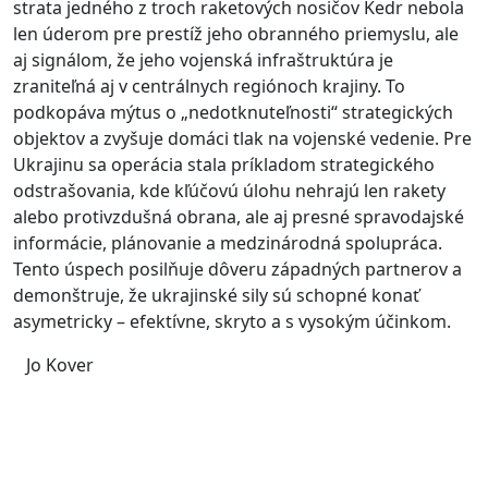
strata jedného z troch raketových nosičov Kedr nebola
len úderom pre prestíž jeho obranného priemyslu, ale
aj signálom, že jeho vojenská infraštruktúra je
zraniteľná aj v centrálnych regiónoch krajiny.
To
podkopáva mýtus o „nedotknuteľnosti“ strategických
objektov a zvyšuje domáci tlak na vojenské vedenie.
Pre
Ukrajinu sa operácia stala príkladom strategického
odstrašovania, kde kľúčovú úlohu nehrajú len rakety
alebo protivzdušná obrana, ale aj presné spravodajské
informácie, plánovanie a medzinárodná spolupráca.
Tento úspech posilňuje dôveru západných partnerov a
demonštruje, že ukrajinské sily sú schopné konať
asymetricky – efektívne, skryto a s vysokým účinkom.
Jo Kover