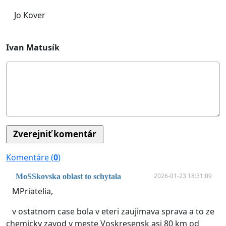
Jo Kover
Ivan Matusík
Komentáre (
0
)
2026-01-23 18:31:09
MoSSkovska oblast to schytala
MPriatelia,
v ostatnom case bola v eteri zaujimava sprava a to ze
chemicky zavod v meste Voskresensk asi 80 km od