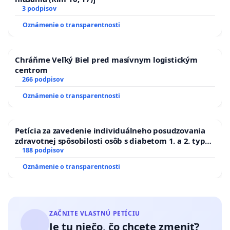
3 podpisov
Oznámenie o transparentnosti
Chráňme Veľký Biel pred masívnym logistickým
centrom
266 podpisov
Oznámenie o transparentnosti
Petícia za zavedenie individuálneho posudzovania
zdravotnej spôsobilosti osôb s diabetom 1. a 2. typu
pri prijímaní do Policajného zboru SR
188 podpisov
Oznámenie o transparentnosti
ZAČNITE VLASTNÚ PETÍCIU
Je tu niečo, čo chcete zmeniť?