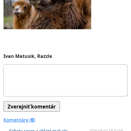
Ivan Matusik, Razzle
Komentáre (
0
)
2026-08-01 18:32:59
Sobota vecer a chlapi makaju