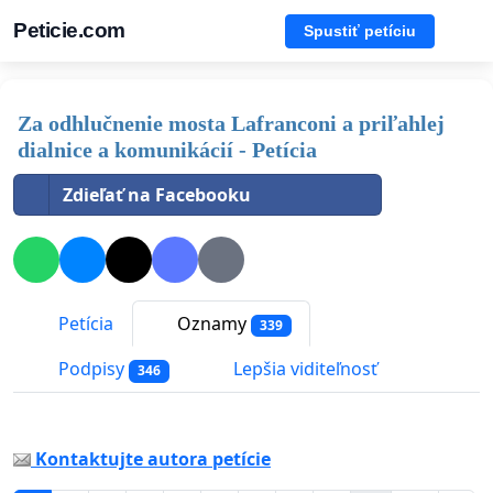
Peticie.com
Spustiť petíciu
Za odhlučnenie mosta Lafranconi a priľahlej
dialnice a komunikácií - Petícia
Zdieľať na Facebooku
Petícia
Oznamy
339
Podpisy
Lepšia viditeľnosť
346
Kontaktujte autora petície