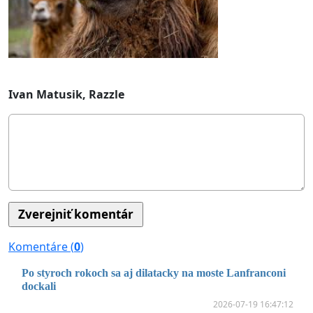
Ivan Matusik, Razzle
Komentáre (
0
)
Po styroch rokoch sa aj dilatacky na moste Lanfranconi
dockali
2026-07-19 16:47:12