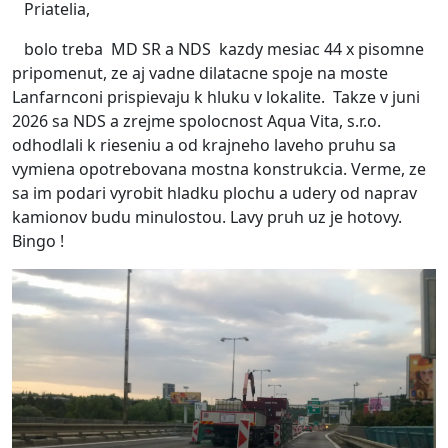
Priatelia,
bolo treba MD SR a NDS kazdy mesiac 44 x pisomne
pripomenut, ze aj vadne dilatacne spoje na moste
Lanfarnconi prispievaju k hluku v lokalite. Takze v juni
2026 sa NDS a zrejme spolocnost Aqua Vita, s.r.o.
odhodlali k rieseniu a od krajneho laveho pruhu sa
vymiena opotrebovana mostna konstrukcia. Verme, ze
sa im podari vyrobit hladku plochu a udery od naprav
kamionov budu minulostou. Lavy pruh uz je hotovy.
Bingo !