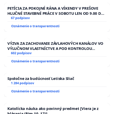
PETÍCIA ZA POKOJNÉ RÁNA A VÍKENDY V PREŠOVE
HLUČNÉ STAVEBNÉ PRÁCE V SOBOTU LEN OD 9.00 DO
13.00 HOD., CEZ PRACOVNÝ TÝŽDEŇ CIEĽ 8.00 – 18.00
67 podpisov
HOD. A PRAVIDELNÁ KONTROLA STAVBY C-AREA NA
Oznámenie o transparentnosti
ĎUMBIERSKEJ/MAGU
VÝZVA ZA ZACHOVANIE ZÁVLAHOVÝCH KANÁLOV VO
VÝLUČNOM VLASTNÍCTVE A POD KONTROLOU
SLOVENSKEJ REPUBLIKY & žiadosť na riešenie
602 podpisov
zanedbaného stavu závlahových a odvodňovacích
Oznámenie o transparentnosti
kanálov na Slovensku
Spoločne za budúcnosť Letiska Sliač
1 284 podpisov
Oznámenie o transparentnosti
Katolícka náuka ako povinný predmet [Viera je z
hlásania (Rim 10, 17)]