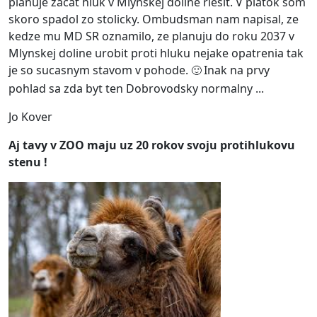
planuje zacat hluk v Mlynskej doline riesit. V piatok som 
skoro spadol zo stolicky. Ombudsman nam napisal, ze 
kedze mu MD SR oznamilo, ze planuju do roku 2037 v 
Mlynskej doline urobit proti hluku nejake opatrenia tak 
je so sucasnym stavom v pohode. 
 Inak na prvy 
🙂
pohlad sa zda byt ten Dobrovodsky normalny ...
Jo Kover
Aj tavy v ZOO maju uz 20 rokov svoju protihlukovu
stenu !