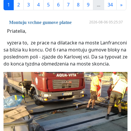
1
2
3
4
5
6
7
8
9
...
34
»
2026-08-06 05:25:37
Montuju vrchne gumove platne
Priatelia,
vyzera to, ze prace na dilatacke na moste Lanfranconi
sa blizia ku koncu. Od 6 rana montuju gumove bloky na
poslednom poli - zjazde do Karlovej vsi. Da sa typovat ze
do konca tyzdna obmedzenia na moste skoncia.