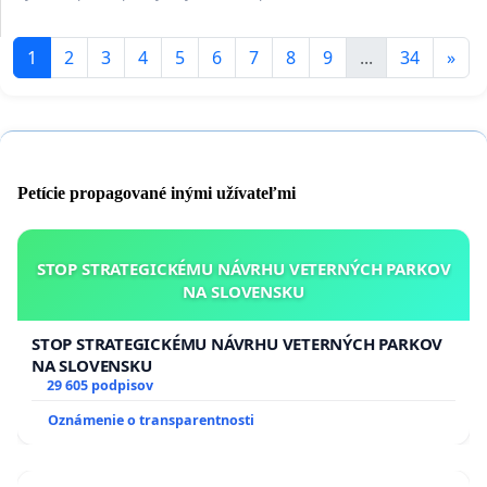
1
2
3
4
5
6
7
8
9
...
34
»
Petície propagované inými užívateľmi
STOP STRATEGICKÉMU NÁVRHU VETERNÝCH PARKOV
NA SLOVENSKU
STOP STRATEGICKÉMU NÁVRHU VETERNÝCH PARKOV
NA SLOVENSKU
29 605 podpisov
Oznámenie o transparentnosti