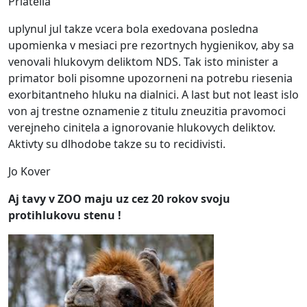
Priatelia
uplynul jul takze vcera bola exedovana posledna
upomienka v mesiaci pre rezortnych hygienikov, aby sa
venovali hlukovym deliktom NDS. Tak isto minister a
primator boli pisomne upozorneni na potrebu riesenia
exorbitantneho hluku na dialnici. A last but not least islo
von aj trestne oznamenie z titulu zneuzitia pravomoci
verejneho cinitela a ignorovanie hlukovych deliktov.
Aktivty su dlhodobe takze su to recidivisti.
Jo Kover
Aj tavy v ZOO maju uz cez 20 rokov svoju
protihlukovu stenu !