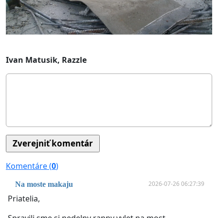
Ivan Matusik, Razzle
Komentáre (
0
)
2026-07-26 06:27:39
Na moste makaju
Priatelia,
Spravili sme si nedelny ranny vylet na most