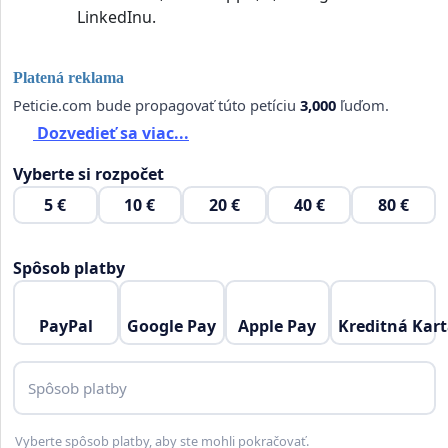
LinkedInu.
Platená reklama
Peticie.com bude propagovať túto petíciu
3,000
ľuďom.
Dozvedieť sa viac...
Vyberte si rozpočet
5 €
10 €
20 €
40 €
80 €
Spôsob platby
PayPal
Google Pay
Apple Pay
Kreditná Kar
Spôsob platby
Vyberte spôsob platby, aby ste mohli pokračovať.