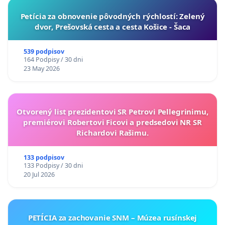
​Petícia za obnovenie pôvodných rýchlostí: Zelený
dvor, Prešovská cesta a cesta Košice - Šaca
539 podpisov
164 Podpisy / 30 dni
23 May 2026
Otvorený list prezidentovi SR Petrovi Pellegrinimu,
premiérovi Robertovi Ficovi a predsedovi NR SR
Richardovi Rašimu.
133 podpisov
133 Podpisy / 30 dni
20 Jul 2026
PETÍCIA za zachovanie SNM – Múzea rusínskej