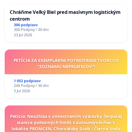
Chráňme Veľký Biel pred masívnym logistickým
centrom
300 podpisov
300 Podpisy / 30 dni
23 Jul 2026
PETÍCIA ZA EXEMPLÁRNE POTRESTANIE TVORCOV
"ZOZNAMU NEPRIATEĽOV"!
1 052 podpisov
249 Podpisy / 30 dni
5 Jul 2026
Petícia: Nesúhlas s umiestnením výstavby čerpacej
stanice pohonných hmôt s autoumyvárňou v
lokalite PROMCEN, Chorvátsky Grob - Čierna Voda