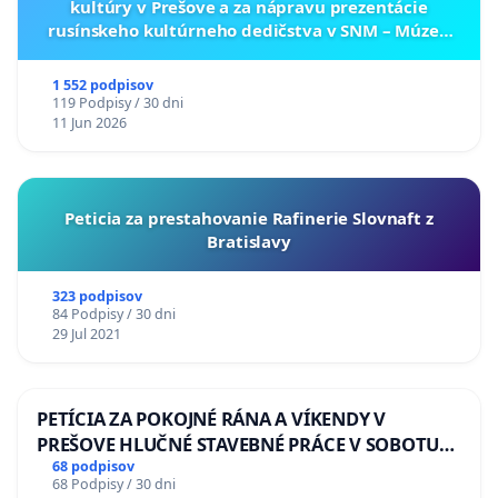
kultúry v Prešove a za nápravu prezentácie
rusínskeho kultúrneho dedičstva v SNM – Múzeu
ukrajinskej kultúry vo Svidníku
1 552 podpisov
119 Podpisy / 30 dni
11 Jun 2026
Peticia za prestahovanie Rafinerie Slovnaft z
Bratislavy
323 podpisov
84 Podpisy / 30 dni
29 Jul 2021
PETÍCIA ZA POKOJNÉ RÁNA A VÍKENDY V
PREŠOVE HLUČNÉ STAVEBNÉ PRÁCE V SOBOTU
LEN OD 9.00 DO 13.00 HOD., CEZ PRACOVNÝ
68 podpisov
68 Podpisy / 30 dni
TÝŽDEŇ CIEĽ 8.00 – 18.00 HOD. A PRAVIDELNÁ