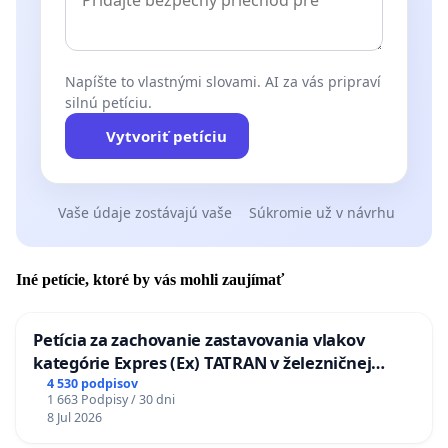
Napíšte to vlastnými slovami. AI za vás pripraví
silnú petíciu.
Vytvoriť petíciu
Vaše údaje zostávajú vaše
Súkromie už v návrhu
Iné petície, ktoré by vás mohli zaujímať
Petícia za zachovanie zastavovania vlakov
kategórie Expres (Ex) TATRAN v železničnej
stanici Púchov
4 530 podpisov
1 663 Podpisy / 30 dni
8 Jul 2026