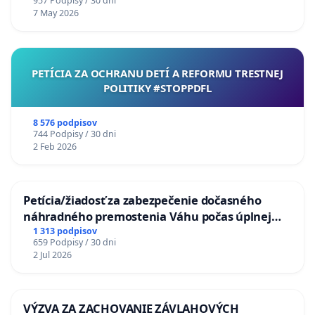
957 Podpisy / 30 dni
7 May 2026
PETÍCIA ZA OCHRANU DETÍ A REFORMU TRESTNEJ
POLITIKY #STOPPDFL
8 576 podpisov
744 Podpisy / 30 dni
2 Feb 2026
Petícia/žiadosť za zabezpečenie dočasného
náhradného premostenia Váhu počas úplnej
uzávery Vážskeho mosta v Komárne
1 313 podpisov
659 Podpisy / 30 dni
2 Jul 2026
VÝZVA ZA ZACHOVANIE ZÁVLAHOVÝCH