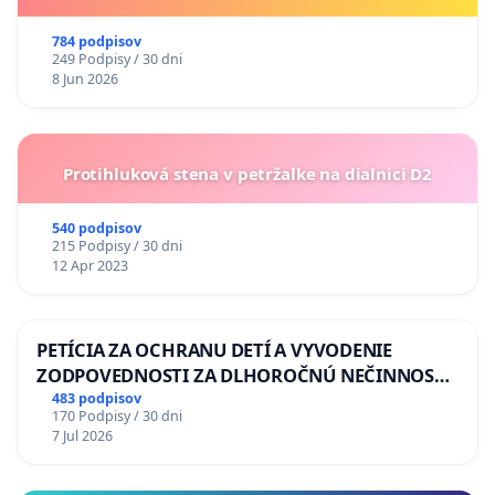
784 podpisov
249 Podpisy / 30 dni
8 Jun 2026
Protihluková stena v petržalke na dialnici D2
540 podpisov
215 Podpisy / 30 dni
12 Apr 2023
PETÍCIA ZA OCHRANU DETÍ A VYVODENIE
ZODPOVEDNOSTI ZA DLHOROČNÚ NEČINNOSŤ
A ZLYHANIE ŠTÁTU
483 podpisov
170 Podpisy / 30 dni
7 Jul 2026