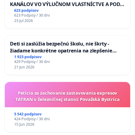
KANÁLOV VO VÝLUČNOM VLASTNÍCTVE A POD
KONTROLOU SLOVENSKEJ REPUBLIKY & žiadosť
623 podpisov
623 Podpisy / 30 dni
na riešenie zanedbaného stavu závlahových a
23 Jul 2026
odvodňovacích kanálov na Slovensku
Deti si zaslúžia bezpečnú školu, nie škrty -
žiadame konkrétne opatrenia na zlepšenie
situácie v školstve
1 923 podpisov
429 Podpisy / 30 dni
21 Jun 2026
Petícia za zachovanie zastavovania expresov
TATRAN v železničnej stanici Považská Bystrica
5 542 podpisov
424 Podpisy / 30 dni
15 Jun 2026