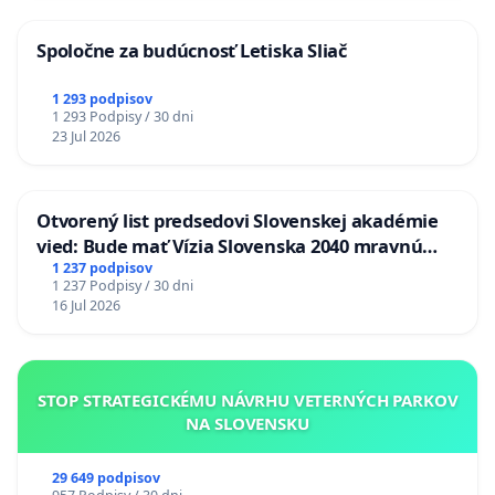
Spoločne za budúcnosť Letiska Sliač
1 293 podpisov
1 293 Podpisy / 30 dni
23 Jul 2026
Otvorený list predsedovi Slovenskej akadémie
vied: Bude mať Vízia Slovenska 2040 mravnú
chrbticu?
1 237 podpisov
1 237 Podpisy / 30 dni
16 Jul 2026
STOP STRATEGICKÉMU NÁVRHU VETERNÝCH PARKOV
NA SLOVENSKU
29 649 podpisov