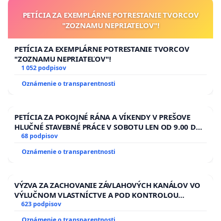
PETÍCIA ZA EXEMPLÁRNE POTRESTANIE TVORCOV
"ZOZNAMU NEPRIATEĽOV"!
PETÍCIA ZA EXEMPLÁRNE POTRESTANIE TVORCOV
"ZOZNAMU NEPRIATEĽOV"!
1 052 podpisov
Oznámenie o transparentnosti
PETÍCIA ZA POKOJNÉ RÁNA A VÍKENDY V PREŠOVE
HLUČNÉ STAVEBNÉ PRÁCE V SOBOTU LEN OD 9.00 DO
13.00 HOD., CEZ PRACOVNÝ TÝŽDEŇ CIEĽ 8.00 – 18.00
68 podpisov
HOD. A PRAVIDELNÁ KONTROLA STAVBY C-AREA NA
Oznámenie o transparentnosti
ĎUMBIERSKEJ/MAGU
VÝZVA ZA ZACHOVANIE ZÁVLAHOVÝCH KANÁLOV VO
VÝLUČNOM VLASTNÍCTVE A POD KONTROLOU
SLOVENSKEJ REPUBLIKY & žiadosť na riešenie
623 podpisov
zanedbaného stavu závlahových a odvodňovacích
Oznámenie o transparentnosti