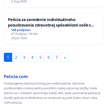
2 Aug 2026
KONTROLA STAVBY C-AREA NA
ĎUMBIERSKEJ/MAGU
Petícia za zavedenie individuálneho
posudzovania zdravotnej spôsobilosti osôb s
diabetom 1. a 2. typu pri prijímaní do
188 podpisov
67 Podpisy / 30 dni
Policajného zboru SR
28 Jun 2026
1
2
3
4
5
6
7
»
Peticie.com
Poskytujeme zdarma hosting pre online petície. Vytvorte
profesionálnu online petíciu použítím našej výkonnej služby. Naše
petície sa v médiach spomínajú každý deň, teda vytvorenie petície je
skvelý spôsob zviditelnenia na verejnosti aj pred ľudmi, ktorí robia
rozhodnutia.