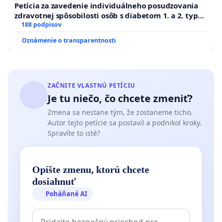
Petícia za zavedenie individuálneho posudzovania
zdravotnej spôsobilosti osôb s diabetom 1. a 2. typu
pri prijímaní do Policajného zboru SR
188 podpisov
Oznámenie o transparentnosti
ZAČNITE VLASTNÚ PETÍCIU
Je tu niečo, čo chcete zmeniť?
Zmena sa nestane tým, že zostaneme ticho.
Autor tejto petície sa postavil a podnikol kroky.
Spravíte to isté?
Opíšte zmenu, ktorú chcete
dosiahnuť
Poháňané AI